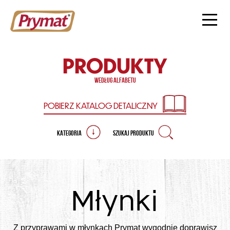
PRODUKTY
według alfabetu
POBIERZ KATALOG
DETALICZNY
KATEGORIA
SZUKAJ PRODUKTU
Młynki
Z przyprawami w młynkach Prymat wygodnie doprawisz