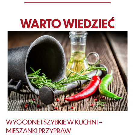
WARTO WIEDZIEĆ
WYGODNE I SZYBKIE W KUCHNI –
MIESZANKI PRZYPRAW