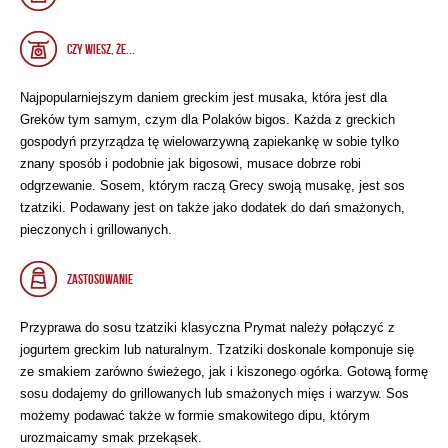
CZY WIESZ, ŻE...
Najpopularniejszym daniem greckim jest musaka, która jest dla
Greków tym samym, czym dla Polaków bigos. Każda z greckich
gospodyń przyrządza tę wielowarzywną zapiekankę w sobie tylko
znany sposób i podobnie jak bigosowi, musace dobrze robi
odgrzewanie. Sosem, którym raczą Grecy swoją musakę, jest sos
tzatziki. Podawany jest on także jako dodatek do dań smażonych,
pieczonych i grillowanych.
ZASTOSOWANIE
Przyprawa do sosu tzatziki klasyczna Prymat należy połączyć z
jogurtem greckim lub naturalnym. Tzatziki doskonale komponuje się
ze smakiem zarówno świeżego, jak i kiszonego ogórka. Gotową formę
sosu dodajemy do grillowanych lub smażonych mięs i warzyw. Sos
możemy podawać także w formie smakowitego dipu, którym
urozmaicamy smak przekąsek.