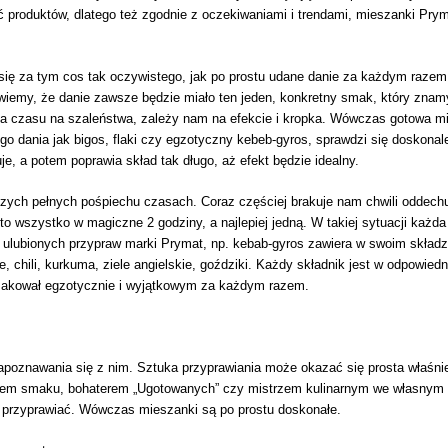
produktów, dlatego też zgodnie z oczekiwaniami i trendami, mieszanki Prym
się za tym cos tak oczywistego, jak po prostu udane danie za każdym raze
wiemy, że danie zawsze będzie miało ten jeden, konkretny smak, który znam
 ma czasu na szaleństwa, zależy nam na efekcie i kropka. Wówczas gotowa m
ego dania jak bigos, flaki czy egzotyczny kebeb-gyros, sprawdzi się doskonal
e, a potem poprawia skład tak długo, aż efekt będzie idealny.
naszych pełnych pośpiechu czasach. Coraz częściej brakuje nam chwili oddec
o wszystko w magiczne 2 godziny, a najlepiej jedną. W takiej sytuacji każ
 ulubionych przypraw marki Prymat, np. kebab-gyros zawiera w swoim składzi
e, chili, kurkuma, ziele angielskie, goździki. Każdy składnik jest w odpowie
makował egzotycznie i wyjątkowym za każdym razem.
poznawania się z nim. Sztuka przyprawiania może okazać się prosta właśnie
etem smaku, bohaterem „Ugotowanych” czy mistrzem kulinarnym we własnym 
ak przyprawiać. Wówczas mieszanki są po prostu doskonałe.