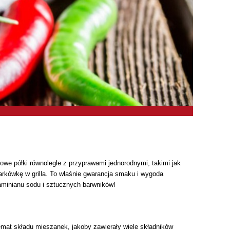
e półki równolegle z przyprawami jednorodnymi, takimi jak
rkówkę w grilla. To właśnie gwarancja smaku i wygoda
taminianu sodu i sztucznych barwników!
emat składu mieszanek, jakoby zawierały wiele składników