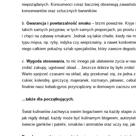
niepożądanych. Konsumenci coraz baczniej obserwują zawartość 
konserwantów oraz sztucznych barwników.
b.
Gwarancja i powtarzalność smaku
– brzmi poważnie. Kryje 
takich samych przypraw, w tych samych proporcjach, po prostu 
i chęci na zabawę smakami. Jednak są takie chwile, kiedy nie
typu mięsa, np. ryby, indyka czy wieprzowiny, a nawet konkretn
niego całkiem pokaźny sztab specjalistów, który zawsze degustuj
c.
Wygoda stosowania
, to nic innego jak ułatwienie życia w 
zrobić zakupy, ugotować obiad… Jeszcze dobrze by było zrobić t
Warto spojrzeć czasami na skład, aby przekonać się, że jedna z
cukier, kolendrę, gorczycę, majeranek, rozmaryn, jałowiec, cebul
finalnie nasz kebab-gyros przyrządzony w domowym zaciszu s
…także dla początkujących.
Świat kulinariów zachwyca swoim bogactwem na każdy etapie za
jak nigdy dotąd, każdy może być kulinarnym blogerem, autoryt
świecie garnków i patelni, smaków i aromatów oraz uczy się, j