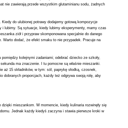
at nie zawierają przede wszystkim glutaminianu sodu, żadnych
m. Kiedy do ulubionej potrawy dodajemy gotową kompozycje
y i lubimy. Są sytuacje, kiedy lubimy eksperymenty, mamy czas
ieszanka ziół i przypraw skomponowana specjalnie do danego
e. Warto dodać, że efekt smaku to nie przypadek. Pracuje na
hu pomiędzy kolejnymi zadaniami; odebrać dziecko ze szkoły,
da sekunda ma znaczenie. I tu pomocne są właśnie mieszanki.
e aż 15 składników, w tym: sól, paprykę słodką, czosnek,
dnio dobranych proporcjach, każdy też odgrywa swoją rolę, aby
 dzięki mieszankom. W momencie, kiedy kulinaria rozwinęły się
domu. Jednak każdy kiedyś zaczyna i stawia pierwsze kroki w