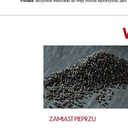
Porada:
wszystkie mieszanki do mięs można wykorzystać jako 
ZAMIAST PIEPRZU