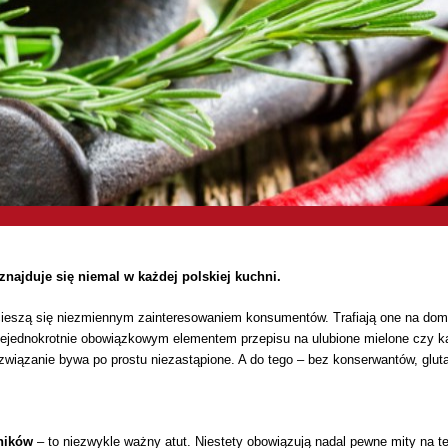
znajduje się niemal w każdej polskiej kuchni.
eszą się niezmiennym zainteresowaniem konsumentów. Trafiają one na domow
iejednokrotnie obowiązkowym elementem przepisu na ulubione mielone czy ka
rozwiązanie bywa po prostu niezastąpione. A do tego – bez konserwantów, glu
ników
– to niezwykle ważny atut. Niestety obowiązują nadal pewne mity na t