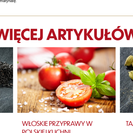
marynatę.
WIĘCEJ ARTYKUŁÓ
WŁOSKIE PRZYPRAWY W
T
POLSKIEJ KUCHNI