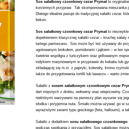
Sos sałatkowy czosnkowy cezar Prymat
to oryginaln
korzennych przypraw. Tak skomponowana mieszanka je
Dlatego idealnie pasuje do tradycyjnej sałatki cezar, 
bekon.
Sos sałatkowy czosnkowy cezar Prymat
to niezwykl
dopełnieniem klasycznej sałatki cezar – kruchej sałaty
tartego parmezanu. Sos może być też używany do przy
ugotowanym brokułem, pomidorami i jajkiem – w ten s
świetnie współgra z tuńczykiem oraz
grillowanym mięs
indykiem marynowanym w przyprawie do kebabu lub gy
składającej się m.in. z papryki, kolendry, kminu rzym
także do przygotowania tortilli lub lawaszu – warto zm
Sałatki z
sosem sałatkowym czosnkowym cezar Pr
dań mięsnych z drobiu, wołowiny oraz wieprzowiny. Cz
niektórymi warzywami na pierwszy plan wysunie się je
słodka i przyjemna nuta. Śmiało można używać go w s
wyrazistymi serami typu greckiego (feta, halloumi), a t
Sałatki z dodatkiem
sosu sałatkowego czosnkowego 
podczas spotkania z przyjaciółmi. Sos sałatkowy możn