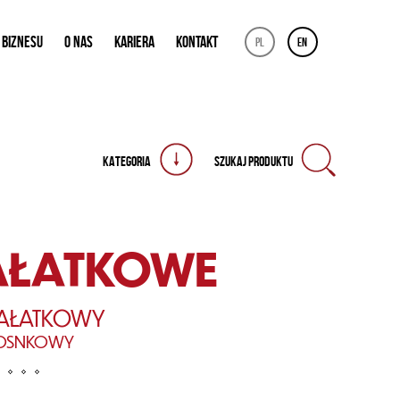
 BIZNESU
O NAS
KARIERA
KONTAKT
pl
en
KATEGORIA
SZUKAJ PRODUKTU
AŁATKOWE
SAŁATKOWY
OSNKOWY