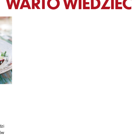
WARTO WIEDZIEĆ
dzi
ków