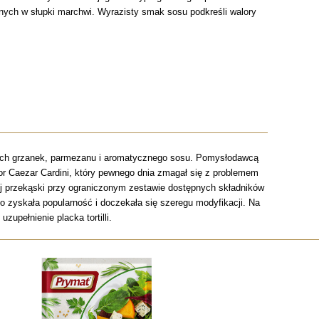
nych w słupki marchwi. Wyrazisty smak sosu podkreśli walory
ących grzanek, parmezanu i aromatycznego sosu. Pomysłodawcą
r Caezar Cardini, który pewnego dnia zmagał się z problemem
j przekąski przy ograniczonym zestawie dostępnych składników
 zyskała popularność i doczekała się szeregu modyfikacji. Na
upełnienie placka tortilli.