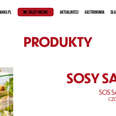
MAKU.PL
SKLEP ONLINE
AKTUALNOŚCI
GASTRONOMIA
DLA
PRODUKTY
SOSY S
SOS 
CZ