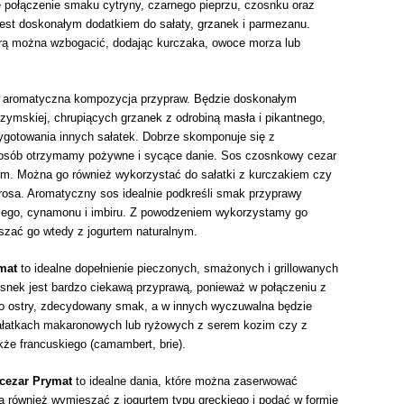
e połączenie smaku cytryny, czarnego pieprzu, czosnku oraz
st doskonałym dodatkiem do sałaty, grzanek i parmezanu.
którą można wzbogacić, dodając kurczaka, owoce morza lub
e aromatyczna kompozycja przypraw. Będzie doskonałym
 rzymskiej, chrupiących grzanek z odrobiną masła i pikantnego,
gotowania innych sałatek. Dobrze skomponuje się z
posób otrzymamy pożywne i sycące danie. Sos czosnkowy cezar
em
. Można go również wykorzystać do sałatki
z kurczakiem czy
rosa.
Aromatyczny sos idealnie podkreśli smak przyprawy
skiego, cynamonu i imbiru. Z powodzeniem wykorzystamy go
ieszać go wtedy z jogurtem naturalnym.
ymat
to idealne dopełnienie pieczonych, smażonych i grillowanych
osnek jest bardzo ciekawą przyprawą, ponieważ w połączeniu z
go ostry, zdecydowany smak, a w innych wyczuwalna będzie
ałatkach makaronowych lub ryżowych z serem kozim czy z
akże francuskiego (camambert, brie).
cezar Prymat
to idealne dania, które można zaserwować
a również wymieszać z jogurtem typu greckiego i podać w formie