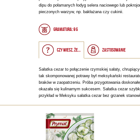
dipu do połamanych łodyg selera naciowego lub pokrojo
pieczonych warzyw, np. bakłażana czy cukinii.
Gramatura: 9 g
Czy wiesz, że...
Zastosowanie
Sałatka cezar to połączenie rzymskiej sałaty, chrupi
tak skomponowanej potrawy był meksykański restaurato
braków w zaopatrzeniu. Próba przygotowania doskonałe
okazała się kulinarnym sukcesem. Sałatka cezar szybko
przykład w Meksyku sałatka cezar bez grzanek stanowi uz