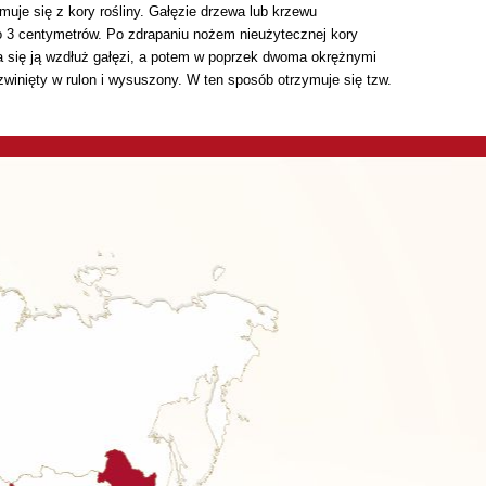
muje się z kory rośliny. Gałęzie drzewa lub krzewu
 3 centymetrów. Po zdrapaniu nożem nieużytecznej kory
a się ją wzdłuż gałęzi, a potem w poprzek dwoma okrężnymi
zwinięty w rulon i wysuszony. W ten sposób otrzymuje się tzw.