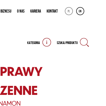
 BIZNESU
O NAS
KARIERA
KONTAKT
pl
en
KATEGORIA
SZUKAJ PRODUKTU
YPRAWY
ZENNE
NAMON