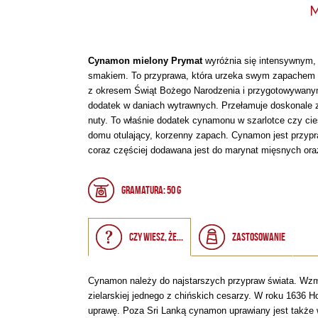
M
Cynamon mielony Prymat
wyróżnia się intensywnym,
smakiem. To przyprawa, która urzeka swym zapachem i
z okresem Świąt Bożego Narodzenia i przygotowywanym
dodatek w daniach wytrawnych. Przełamuje doskonale zna
nuty. To właśnie dodatek cynamonu w szarlotce czy cie
domu otulający, korzenny zapach. Cynamon jest przypra
coraz częściej dodawana jest do marynat mięsnych ora
Gramatura: 50 g
Czy wiesz, że...
Zastosowanie
Cynamon należy do najstarszych przypraw świata. Wzmia
zielarskiej jednego z chińskich cesarzy. W roku 1636 
uprawę. Poza Sri Lanką cynamon uprawiany jest także w