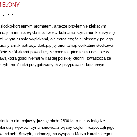
IELONY
 słodko-korzennym aromatem, a także przyjemnie piekącym
 daje nam niezwykłe możliwości kulinarne. Cynamon kojarzy się
i w tym czasie wypiekami, ale coraz częściej sięgamy po jego
ny smak potrawy, dodając jej orientalnej, delikatnie słodkawej
ście ze śliwkami powoduje, że podczas pieczenia unosi się w
wą która gości niemal w każdej polskiej kuchni, zwłaszcza że
z ryb, np. śledzi przygotowanych z przyprawami korzennymi.
nki o nim pojawiły już się około 2800 lat p.n.e. w księdze
Holendrzy wywieźli cynamonowca z wyspy Cejlon i rozpoczęli jego
 Indiach, Brazylii, Indonezji, na wyspach Morza Karaibskiego i