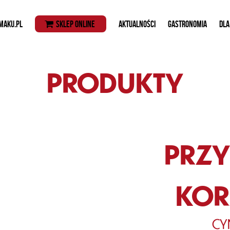
MAKU.PL
SKLEP ONLINE
AKTUALNOŚCI
GASTRONOMIA
DLA
PRODUKTY
PRZ
KOR
CY