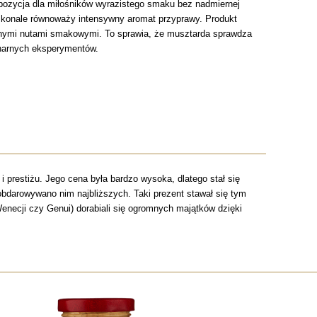
opozycja dla miłośników wyrazistego smaku bez nadmiernej
skonale równoważy intensywny aromat przyprawy. Produkt
żonymi nutami smakowymi. To sprawia, że musztarda sprawdza
inarnych eksperymentów.
 prestiżu. Jego cena była bardzo wysoka, dlatego stał się
obdarowywano nim najbliższych. Taki prezent stawał się tym
ecji czy Genui) dorabiali się ogromnych majątków dzięki