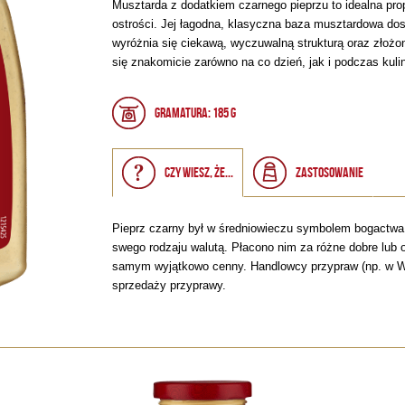
Musztarda z dodatkiem czarnego pieprzu to idealna pr
ostrości. Jej łagodna, klasyczna baza musztardowa do
wyróżnia się ciekawą, wyczuwalną strukturą oraz zło
się znakomicie zarówno na co dzień, jak i podczas kul
Gramatura: 185 g
Czy wiesz, że...
Zastosowanie
Pieprz czarny był w średniowieczu symbolem bogactwa i
swego rodzaju walutą. Płacono nim za różne dobre lub 
samym wyjątkowo cenny. Handlowcy przypraw (np. w Wen
sprzedaży przyprawy.