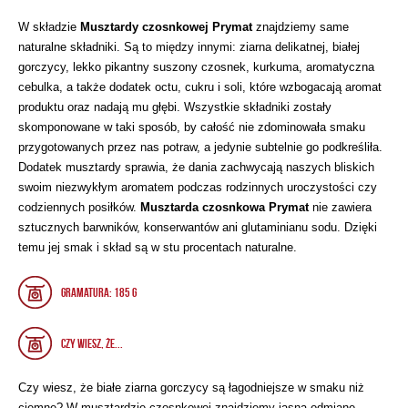
W składzie
Musztardy czosnkowej Prymat
znajdziemy same
naturalne składniki. Są to między innymi: ziarna delikatnej, białej
gorczycy, lekko pikantny suszony czosnek, kurkuma, aromatyczna
cebulka, a także dodatek octu, cukru i soli, które wzbogacają aromat
produktu oraz nadają mu głębi. Wszystkie składniki zostały
skomponowane w taki sposób, by całość nie zdominowała smaku
przygotowanych przez nas potraw, a jedynie subtelnie go podkreśliła.
Dodatek musztardy sprawia, że dania zachwycają naszych bliskich
swoim niezwykłym aromatem podczas rodzinnych uroczystości czy
codziennych posiłków.
Musztarda czosnkowa Prymat
nie zawiera
sztucznych barwników, konserwantów ani glutaminianu sodu. Dzięki
temu jej smak i skład są w stu procentach naturalne.
Gramatura: 185 g
CZY WIESZ, ŻE...
Czy wiesz, że białe ziarna gorczycy są łagodniejsze w smaku niż
ciemne? W musztardzie czosnkowej znajdziemy jasną odmianę –