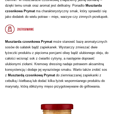
dzięki temu smak oraz aromat jest delikatny. Ponadto
Musztarda
czosnkowa Prymat
ma charakterystyczny smak, który sprawdzi się
jako dodatek do wielu potraw – mięs, warzyw czy zimnych przekąsek.
ZASTOSOWANIE
Musztarda czosnkowa Prymat
może stanowić bazę aromatycznych
sosów do sałatek bądź zapiekanek. Wystarczy zmieszać dwie
łyżeczki produktu z pięcioma porcjami oliwy bądź ulubionego oleju, do
całości wcisnąć sok z ćwiartki cytryny, a następnie doprawić
ulubionymi ziołami. Kremowy dressing nadaje potrawom aksamitną
konsystencją i dodaje jej wyrazistego smaku. Warto także zrobić sos
z
Musztardą czosnkową Prymat
do ziemniaczanej zapiekanki z
cebulką i kiełbasą lub dodać kilka łyżek wspomnianego produktu do
marynaty, którą obłożymy mięso przygotowywane do grillowania.