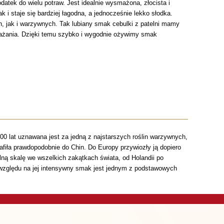
tek do wielu potraw. Jest idealnie wysmażona, złocista i
 i staje się bardziej łagodna, a jednocześnie lekko słodka.
 jak i warzywnych. Tak lubiany smak cebulki z patelni mamy
smażania. Dzięki temu szybko i wygodnie ożywimy smak
00 lat uznawana jest za jedną z najstarszych roślin warzywnych,
rafiła prawdopodobnie do Chin. Do Europy przywiozły ją dopiero
lną skalę we wszelkich zakątkach świata, od Holandii po
 względu na jej intensywny smak jest jednym z podstawowych