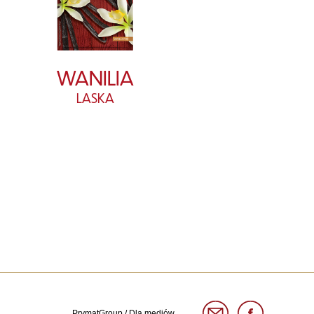
WANILIA
LASKA
PrymatGroup
/
Dla mediów