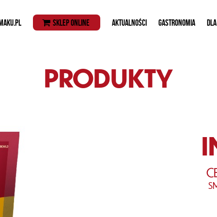
MAKU.PL
SKLEP ONLINE
AKTUALNOŚCI
GASTRONOMIA
DLA
PRODUKTY
I
C
S