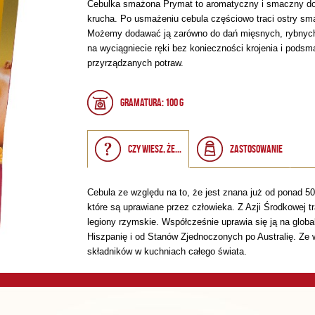
Cebulka smażona Prymat to aromatyczny i smaczny doda
krucha. Po usmażeniu cebula częściowo traci ostry smak
Możemy dodawać ją zarówno do dań mięsnych, rybnych,
na wyciągniecie ręki bez konieczności krojenia i pod
przyrządzanych potraw.
Gramatura: 100 g
Czy wiesz, że...
Zastosowanie
Cebula ze względu na to, że jest znana już od ponad 50
które są uprawiane przez człowieka. Z Azji Środkowej t
legiony rzymskie. Współcześnie uprawia się ją na globa
Hiszpanię i od Stanów Zjednoczonych po Australię. Ze
składników w kuchniach całego świata.