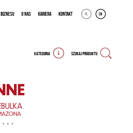
 BIZNESU
O NAS
KARIERA
KONTAKT
pl
en
KATEGORIA
SZUKAJ PRODUKTU
NNE
EBULKA
MAŻONA