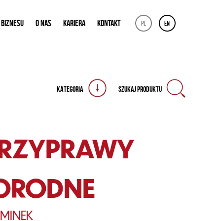
 BIZNESU
O NAS
KARIERA
KONTAKT
pl
en
KATEGORIA
SZUKAJ PRODUKTU
 PRZYPRAWY
ORODNE
MINEK