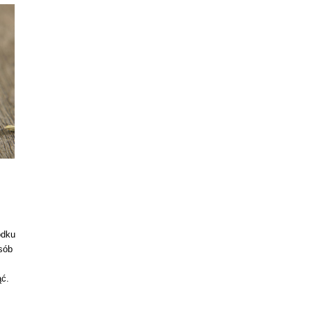
odku
sób
ąć.