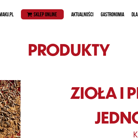
MAKU.PL
SKLEP ONLINE
AKTUALNOŚCI
GASTRONOMIA
DLA
PRODUKTY
ZIOŁA I
JEDN
K