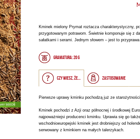
M
Kminek mielony Prymat roztacza charakterystyczny, p
przygotowanym potrawom. Świetnie komponuje się z da
sałatkami i serami. Jednym słowem – jest to przyprawa
Gramatura: 20 g
Czy wiesz, że...
Zastosowanie
Pierwsze uprawy kminku pochodzą już ze starożytności.
Kminek pochodzi z Azji oraz północnej i środkowej Euro
najpoważniejsi producenci kminku. Uprawia się go tak
wschodnioeuropejski kminek jest drobniejszy od holende
serwowany z kminkiem na małych talerzykach.