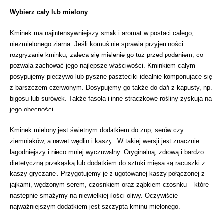
Wybierz cały lub mielony
Kminek ma najintensywniejszy smak i aromat w postaci całego,
niezmielonego ziarna. Jeśli komuś nie sprawia przyjemności
rozgryzanie kminku, zaleca się mielenie go tuż przed podaniem, co
pozwala zachować jego najlepsze właściwości. Kminkiem całym
posypujemy pieczywo lub pyszne paszteciki idealnie komponujące się
z barszczem czerwonym. Dosypujemy go także do dań z kapusty, np.
bigosu lub surówek. Także fasola i inne strączkowe rośliny zyskują na
jego obecności.
Kminek mielony jest świetnym dodatkiem do zup, serów czy
ziemniaków, a nawet wędlin i kaszy. W takiej wersji jest znacznie
łagodniejszy i nieco mniej wyczuwalny. Oryginalną, zdrową i bardzo
dietetyczną przekąską lub dodatkiem do sztuki mięsa są racuszki z
kaszy gryczanej. Przygotujemy je z ugotowanej kaszy połączonej z
jajkami, wędzonym serem, czosnkiem oraz ząbkiem czosnku – które
następnie smażymy na niewielkiej ilości oliwy. Oczywiście
najważniejszym dodatkiem jest szczypta kminu mielonego.