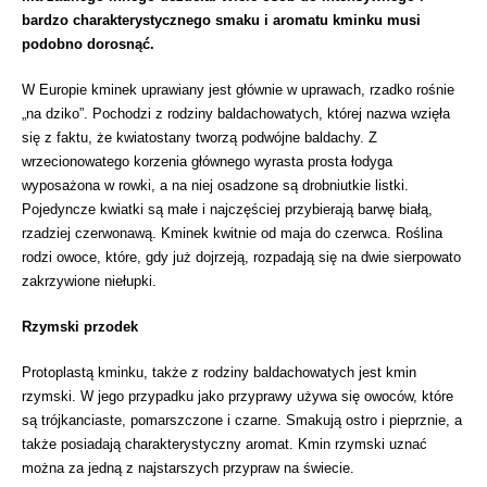
bardzo charakterystycznego smaku i aromatu kminku musi
podobno dorosnąć.
W Europie kminek uprawiany jest głównie w uprawach, rzadko rośnie
„na dziko”. Pochodzi z rodziny baldachowatych, której nazwa wzięła
się z faktu, że kwiatostany tworzą podwójne baldachy. Z
wrzecionowatego korzenia głównego wyrasta prosta łodyga
wyposażona w rowki, a na niej osadzone są drobniutkie listki.
Pojedyncze kwiatki są małe i najczęściej przybierają barwę białą,
rzadziej czerwonawą. Kminek kwitnie od maja do czerwca. Roślina
rodzi owoce, które, gdy już dojrzeją, rozpadają się na dwie sierpowato
zakrzywione niełupki.
Rzymski przodek
Protoplastą kminku, także z rodziny baldachowatych jest kmin
rzymski. W jego przypadku jako przyprawy używa się owoców, które
są trójkanciaste, pomarszczone i czarne. Smakują ostro i pieprznie, a
także posiadają charakterystyczny aromat. Kmin rzymski uznać
można za jedną z najstarszych przypraw na świecie.