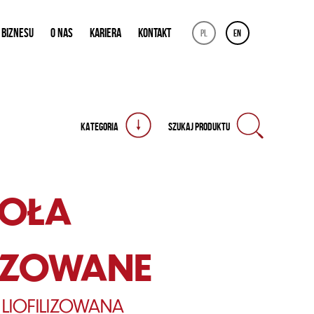
 BIZNESU
O NAS
KARIERA
KONTAKT
pl
en
KATEGORIA
SZUKAJ PRODUKTU
IOŁA
LIZOWANE
A LIOFILIZOWANA