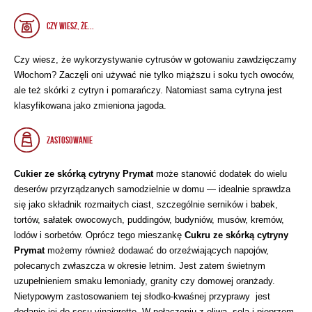
CZY WIESZ, ŻE...
Czy wiesz, że wykorzystywanie cytrusów w gotowaniu zawdzięczamy
Włochom? Zaczęli oni używać nie tylko miąższu i soku tych owoców,
ale też skórki z cytryn i pomarańczy. Natomiast sama cytryna jest
klasyfikowana jako zmieniona jagoda.
ZASTOSOWANIE
Cukier ze skórką cytryny Prymat
może stanowić dodatek do wielu
deserów przyrządzanych samodzielnie w domu — idealnie sprawdza
się jako składnik rozmaitych ciast, szczególnie serników i babek,
tortów, sałatek owocowych, puddingów, budyniów, musów, kremów,
lodów i sorbetów. Oprócz tego mieszankę
Cukru ze skórką cytryny
Prymat
możemy również dodawać do orzeźwiających napojów,
polecanych zwłaszcza w okresie letnim. Jest zatem świetnym
uzupełnieniem smaku lemoniady, granity czy domowej oranżady.
Nietypowym zastosowaniem tej słodko-kwaśnej przyprawy jest
dodanie jej do sosu vinaigrette. W połączeniu z oliwą, solą i pieprzem,