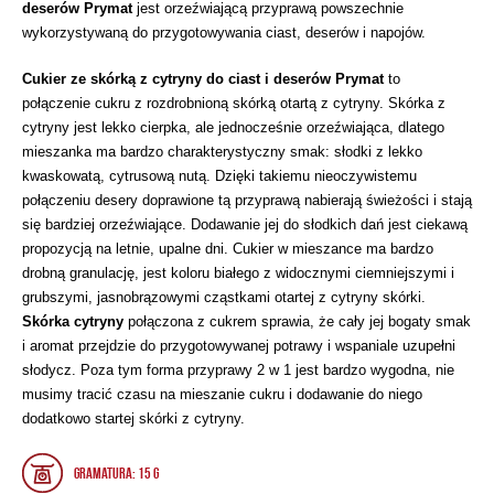
deserów Prymat
jest orzeźwiającą przyprawą powszechnie
wykorzystywaną do przygotowywania ciast, deserów i napojów.
Cukier ze skórką z cytryny do ciast i deserów Prymat
to
połączenie cukru z rozdrobnioną skórką otartą z cytryny. Skórka z
cytryny jest lekko cierpka, ale jednocześnie orzeźwiająca, dlatego
mieszanka ma bardzo charakterystyczny smak: słodki z lekko
kwaskowatą, cytrusową nutą. Dzięki takiemu nieoczywistemu
połączeniu desery doprawione tą przyprawą nabierają świeżości i stają
się bardziej orzeźwiające. Dodawanie jej do słodkich dań jest ciekawą
propozycją na letnie, upalne dni. Cukier w mieszance ma bardzo
drobną granulację, jest koloru białego z widocznymi ciemniejszymi i
grubszymi, jasnobrązowymi cząstkami otartej z cytryny skórki.
Skórka cytryny
połączona z cukrem sprawia, że cały jej bogaty smak
i aromat przejdzie do przygotowywanej potrawy i wspaniale uzupełni
słodycz. Poza tym forma przyprawy 2 w 1 jest bardzo wygodna, nie
musimy tracić czasu na mieszanie cukru i dodawanie do niego
dodatkowo startej skórki z cytryny.
Gramatura: 15 g