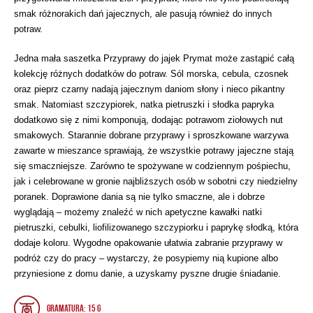
smak różnorakich dań jajecznych, ale pasują również do innych
potraw.
Jedna mała saszetka Przyprawy do jajek Prymat może zastąpić całą
kolekcję różnych dodatków do potraw. Sól morska, cebula, czosnek
oraz pieprz czarny nadają jajecznym daniom słony i nieco pikantny
smak. Natomiast szczypiorek, natka pietruszki i słodka papryka
dodatkowo się z nimi komponują, dodając potrawom ziołowych nut
smakowych. Starannie dobrane przyprawy i sproszkowane warzywa
zawarte w mieszance sprawiają, że wszystkie potrawy jajeczne stają
się smaczniejsze. Zarówno te spożywane w codziennym pośpiechu,
jak i celebrowane w gronie najbliższych osób w sobotni czy niedzielny
poranek. Doprawione dania są nie tylko smaczne, ale i dobrze
wyglądają – możemy znaleźć w nich apetyczne kawałki natki
pietruszki, cebulki, liofilizowanego szczypiorku i paprykę słodką, która
dodaje koloru. Wygodne opakowanie ułatwia zabranie przyprawy w
podróż czy do pracy – wystarczy, że posypiemy nią kupione albo
przyniesione z domu danie, a uzyskamy pyszne drugie śniadanie.
Gramatura: 15 g