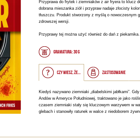
Przyprawa do frytek i ziemniaków z air fryera to klucz
dobrana mieszanka ziół i przypraw nadaje złocisty kol
tłuszczu. Produkt stworzony z myślą o nowoczesnym g
zdrowszej wersji.
Przyprawy tej można użyć również do dań z piekarnika.
Gramatura: 30 g
Czy wiesz, że...
Zastosowanie
Kiedyś nazywano ziemniaki „diabelskimi jabłkami”. Gdy
Andów w Ameryce Południowej, traktowano je jako roślin
czasem ziemniaki stały się kluczowym warzywem w wal
glebach i stanowiły ratunek w walce z niedoborem żywn