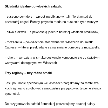
Składniki idealne do włoskich sałatek:
- suszone pomidory – wprost uwielbiane w Italii. To stamtąd do
pozostałej części Europy przyszła moda na suszenie tych warzyw;
- oliwa z oliwek – z pewnością jeden z bardziej włoskich produktów,
- mozzarella – powszechnie stosowana we Włoszech do sałatki
Caprese, w której przekładane są na zmianę pomidory z mozzarellą,
- rukola – wyrazista w smaku doskonale komponuje się ze świeżymi
warzywami dostępnymi we Włoszech.
Trzy regiony – trzy różne smaki
Jeśli po urlopie spędzonym we Włoszech zatęsknimy za tamtejszą
kuchnią, warto spróbować samodzielnie przygotować te pełne słońca
pyszności.
Do przygotowania sałatki florenckiej potrzebujemy kruchej sałaty