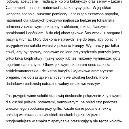
lodowej, apetycznej i nadającej koloru kukurydzy oraz serów – Lazur i
Camembert. Inna jest natomiast sałatka sycylijska. W jej skład
wchodzą anchois, suszone pomidory i chrupiąca czerwona papryka,
natomiast dla lubiących pieczywo najlepsza będzie jej toksańska
odmiana z czerstwym pokrojonym chlebem, rukolą, świeżymi
pomidorami i ogórkiem. A do niej obowiązkowo Sos włoski z oregano i
bazylią Prymat, który doskonale sprawdzi się do tego, aby polać nim
przygotowane sałatki wprost z południa Europy. Wystarczy już kilka
chwil, aby był gotowy, ponieważ do jego przyrządzenia potrzebujemy
tylko kilka kropli oliwy i łyżkę wody lub też możemy wymieszać go z
jogurtem naturalnym. Obowiązkowym akcentem sosu są zioła
śródziemnomorskie - delikatna bazylia i wyjątkowo aromatyczne
oregano, nie do zastąpienia niczym we włoskiej kuchni, które
dodatkowo podkreślą naturalne walory smakowe warzyw.
Tak przygotowane sałatki stanowią doskonałe połączenie z typowymi
dla kuchni polskiej potrawami, serwowanymi na obiad czy podczas
wieczornego spotkania przy grillu. Każde danie podane z lekką
sałatką wzorowaną na włoskich ideałach będzie lżejsze i
przyjemniejsze w smaku z apetycznie prezentującą się tęczą kolorów.