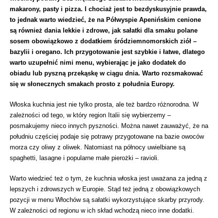
makarony, pasty i pizza. I chociaż jest to bezdyskusyjnie prawda,
to jednak warto wiedzieć, że na Półwyspie Apenińskim cenione
są również dania lekkie i zdrowe, jak sałatki dla smaku polane
sosem obowiązkowo z dodatkiem śródziemnomorskich ziół –
bazylii i oregano. Ich przygotowanie jest szybkie i łatwe, dlatego
warto uzupełnić nimi menu, wybierając je jako dodatek do
obiadu lub pyszną przekąskę w ciągu dnia. Warto rozsmakować
się w słonecznych smakach prosto z południa Europy.
Włoska kuchnia jest nie tylko prosta, ale też bardzo różnorodna. W
zależności od tego, w który region Italii się wybierzemy –
posmakujemy nieco innych pyszności. Można nawet zauważyć, że na
południu częściej podaje się potrawy przygotowane na bazie owoców
morza czy oliwy z oliwek. Natomiast na północy uwielbiane są
spaghetti, lasagne i popularne małe pierożki – ravioli.
Warto wiedzieć też o tym, że kuchnia włoska jest uważana za jedną z
lepszych i zdrowszych w Europie. Stąd też jedną z obowiązkowych
pozycji w menu Włochów są sałatki wykorzystujące skarby przyrody.
W zależności od regionu w ich skład wchodzą nieco inne dodatki.