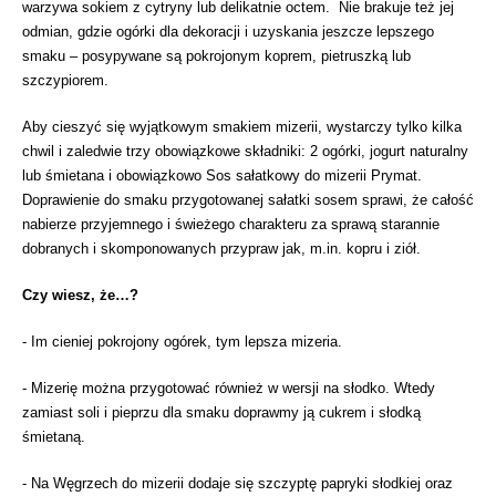
warzywa sokiem z cytryny lub delikatnie octem. Nie brakuje też jej
odmian, gdzie ogórki dla dekoracji i uzyskania jeszcze lepszego
smaku – posypywane są pokrojonym koprem, pietruszką lub
szczypiorem.
Aby cieszyć się wyjątkowym smakiem mizerii, wystarczy tylko kilka
chwil i zaledwie trzy obowiązkowe składniki: 2 ogórki, jogurt naturalny
lub śmietana i obowiązkowo Sos sałatkowy do mizerii Prymat.
Doprawienie do smaku przygotowanej sałatki sosem sprawi, że całość
nabierze przyjemnego i świeżego charakteru za sprawą starannie
dobranych i skomponowanych przypraw jak, m.in. kopru i ziół.
Czy wiesz, że…?
- Im cieniej pokrojony ogórek, tym lepsza mizeria.
- Mizerię można przygotować również w wersji na słodko. Wtedy
zamiast soli i pieprzu dla smaku doprawmy ją cukrem i słodką
śmietaną.
- Na Węgrzech do mizerii dodaje się szczyptę papryki słodkiej oraz