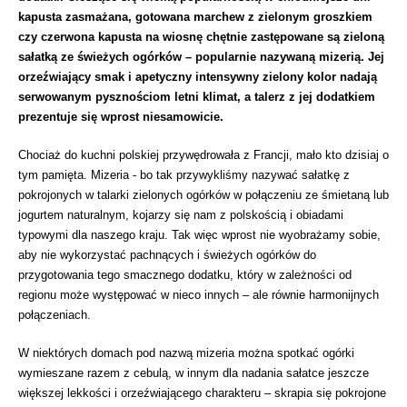
kapusta zasmażana, gotowana marchew z zielonym groszkiem
czy czerwona kapusta na wiosnę chętnie zastępowane są zieloną
sałatką ze świeżych ogórków – popularnie nazywaną mizerią. Jej
orzeźwiający smak i apetyczny intensywny zielony kolor nadają
serwowanym pysznościom letni klimat, a talerz z jej dodatkiem
prezentuje się wprost niesamowicie.
Chociaż do kuchni polskiej przywędrowała z Francji, mało kto dzisiaj o
tym pamięta. Mizeria - bo tak przywykliśmy nazywać sałatkę z
pokrojonych w talarki zielonych ogórków w połączeniu ze śmietaną lub
jogurtem naturalnym, kojarzy się nam z polskością i obiadami
typowymi dla naszego kraju. Tak więc wprost nie wyobrażamy sobie,
aby nie wykorzystać pachnących i świeżych ogórków do
przygotowania tego smacznego dodatku, który w zależności od
regionu może występować w nieco innych – ale równie harmonijnych
połączeniach.
W niektórych domach pod nazwą mizeria można spotkać ogórki
wymieszane razem z cebulą, w innym dla nadania sałatce jeszcze
większej lekkości i orzeźwiającego charakteru – skrapia się pokrojone