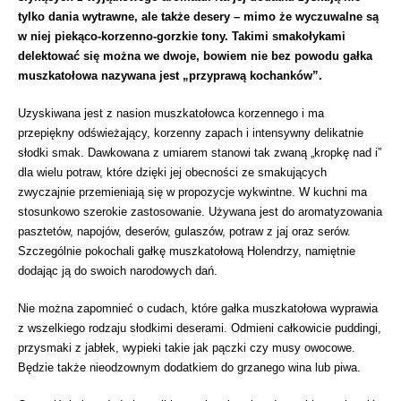
tylko dania wytrawne, ale także desery – mimo że wyczuwalne są
w niej piekąco-korzenno-gorzkie tony. Takimi smakołykami
delektować się można we dwoje, bowiem nie bez powodu gałka
muszkatołowa nazywana jest „przyprawą kochanków”.
Uzyskiwana jest z nasion muszkatołowca korzennego i ma
przepiękny odświeżający, korzenny zapach i intensywny delikatnie
słodki smak. Dawkowana z umiarem stanowi tak zwaną „kropkę nad i”
dla wielu potraw, które dzięki jej obecności ze smakujących
zwyczajnie przemieniają się w propozycje wykwintne. W kuchni ma
stosunkowo szerokie zastosowanie. Używana jest do aromatyzowania
pasztetów, napojów, deserów, gulaszów, potraw z jaj oraz serów.
Szczególnie pokochali gałkę muszkatołową Holendrzy, namiętnie
dodając ją do swoich narodowych dań.
Nie można zapomnieć o cudach, które gałka muszkatołowa wyprawia
z wszelkiego rodzaju słodkimi deserami. Odmieni całkowicie puddingi,
przysmaki z jabłek, wypieki takie jak pączki czy musy owocowe.
Będzie także nieodzownym dodatkiem do grzanego wina lub piwa.