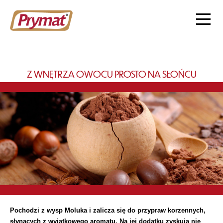
Z WNĘTRZA OWOCU PROSTO NA SŁOŃCU
Pochodzi z wysp Moluka i zalicza się do przypraw korzennych,
słynących z wyjątkowego aromatu. Na jej dodatku zyskują nie