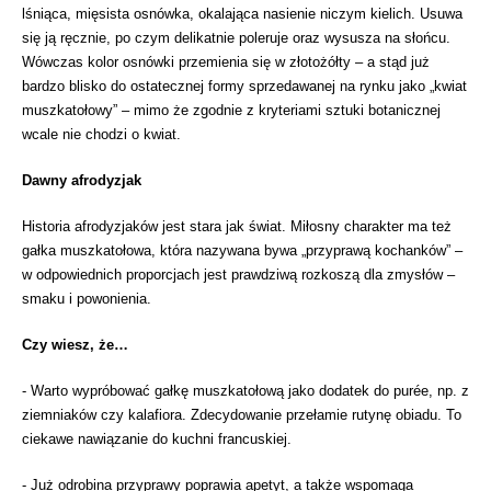
lśniąca, mięsista osnówka, okalająca nasienie niczym kielich. Usuwa
się ją ręcznie, po czym delikatnie poleruje oraz wysusza na słońcu.
Wówczas kolor osnówki przemienia się w złotożółty – a stąd już
bardzo blisko do ostatecznej formy sprzedawanej na rynku jako „kwiat
muszkatołowy” – mimo że zgodnie z kryteriami sztuki botanicznej
wcale nie chodzi o kwiat.
Dawny afrodyzjak
Historia afrodyzjaków jest stara jak świat. Miłosny charakter ma też
gałka muszkatołowa, która nazywana bywa „przyprawą kochanków” –
w odpowiednich proporcjach jest prawdziwą rozkoszą dla zmysłów –
smaku i powonienia.
Czy wiesz, że…
- Warto wypróbować gałkę muszkatołową jako dodatek do purée, np. z
ziemniaków czy kalafiora. Zdecydowanie przełamie rutynę obiadu. To
ciekawe nawiązanie do kuchni francuskiej.
- Już odrobina przyprawy poprawia apetyt, a także wspomaga