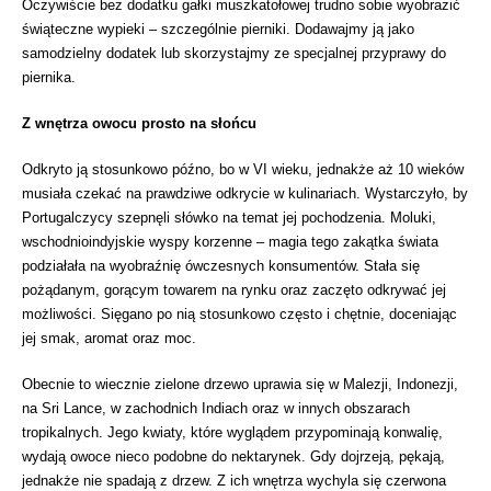
Oczywiście bez dodatku gałki muszkatołowej trudno sobie wyobrazić
świąteczne wypieki – szczególnie pierniki. Dodawajmy ją jako
samodzielny dodatek lub skorzystajmy ze specjalnej przyprawy do
piernika.
Z wnętrza owocu prosto na słońcu
Odkryto ją stosunkowo późno, bo w VI wieku, jednakże aż 10 wieków
musiała czekać na prawdziwe odkrycie w kulinariach. Wystarczyło, by
Portugalczycy szepnęli słówko na temat jej pochodzenia. Moluki,
wschodnioindyjskie wyspy korzenne – magia tego zakątka świata
podziałała na wyobraźnię ówczesnych konsumentów. Stała się
pożądanym, gorącym towarem na rynku oraz zaczęto odkrywać jej
możliwości. Sięgano po nią stosunkowo często i chętnie, doceniając
jej smak, aromat oraz moc.
Obecnie to wiecznie zielone drzewo uprawia się w Malezji, Indonezji,
na Sri Lance, w zachodnich Indiach oraz w innych obszarach
tropikalnych. Jego kwiaty, które wyglądem przypominają konwalię,
wydają owoce nieco podobne do nektarynek. Gdy dojrzeją, pękają,
jednakże nie spadają z drzew. Z ich wnętrza wychyla się czerwona