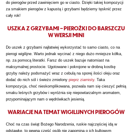
do pierogów przed zawinięciem go w ciasto. Dzięki takiej kompozycji
za smakiem pierogów z kapustą i grzybami będziemy tęsknić przez
cały rok!
USZKA Z GRZYBAMI – PIEROŻKI DO BARSZCZU
W WERSJI MINI
Do uszek z grzybami najłatwiej wykorzystać to samo ciasto, co na
pierogi wigilijne. Warto jednak wycinać z niego dużo mniejsze kółka,
np. za pomocą literatki. Farsz do uszek bazuje natomiast na
maksymalnej prostocie. Ugotowane i pokrojone w drobną kostkę
grzyby należy podsmażyć wraz z cebulą na sporej ilości oleju oraz
dodać do nich sól i świeżo zmielony
pieprz ziarnisty
. Taka
kompozycja, choć nieskomplikowana, pozwala nam się cieszyć pełnią
smaku leśnych grzybów i wyróżnia się niepowtarzalnym aromatem,
przypominającym nam o wędrówkach jesienią.
WARIACJE NA TEMAT WIGILIJNYCH PIEROGÓW
Choć na czas świąt Bożego Narodzenia, ruskie najczęściej idą w
odstawkę, to pewna część osób nie zapomina o ich kultowym