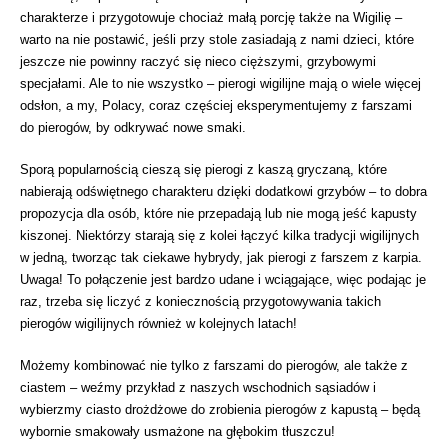
charakterze i przygotowuje chociaż małą porcję także na Wigilię –
warto na nie postawić, jeśli przy stole zasiadają z nami dzieci, które
jeszcze nie powinny raczyć się nieco cięższymi, grzybowymi
specjałami. Ale to nie wszystko – pierogi wigilijne mają o wiele więcej
odsłon, a my, Polacy, coraz częściej eksperymentujemy z farszami
do pierogów, by odkrywać nowe smaki.
Sporą popularnością cieszą się pierogi z kaszą gryczaną, które
nabierają odświętnego charakteru dzięki dodatkowi grzybów – to dobra
propozycja dla osób, które nie przepadają lub nie mogą jeść kapusty
kiszonej. Niektórzy starają się z kolei łączyć kilka tradycji wigilijnych
w jedną, tworząc tak ciekawe hybrydy, jak pierogi z farszem z karpia.
Uwaga! To połączenie jest bardzo udane i wciągające, więc podając je
raz, trzeba się liczyć z koniecznością przygotowywania takich
pierogów wigilijnych również w kolejnych latach!
Możemy kombinować nie tylko z farszami do pierogów, ale także z
ciastem – weźmy przykład z naszych wschodnich sąsiadów i
wybierzmy ciasto drożdżowe do zrobienia pierogów z kapustą – będą
wybornie smakowały usmażone na głębokim tłuszczu!