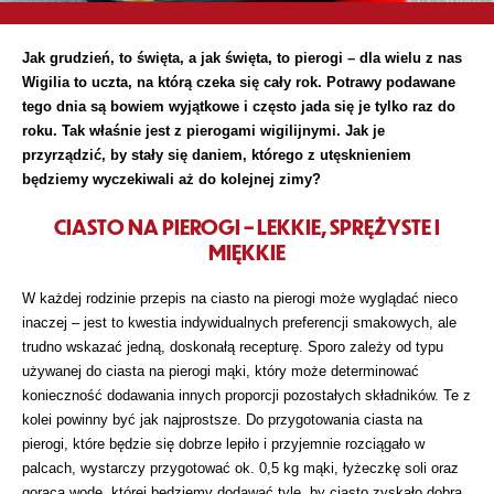
Jak grudzień, to święta, a jak święta, to pierogi – dla wielu z nas
Wigilia to uczta, na którą czeka się cały rok. Potrawy podawane
tego dnia są bowiem wyjątkowe i często jada się je tylko raz do
roku. Tak właśnie jest z pierogami wigilijnymi. Jak je
przyrządzić, by stały się daniem, którego z utęsknieniem
będziemy wyczekiwali aż do kolejnej zimy?
CIASTO NA PIEROGI – LEKKIE, SPRĘŻYSTE I
MIĘKKIE
W każdej rodzinie przepis na ciasto na pierogi może wyglądać nieco
inaczej – jest to kwestia indywidualnych preferencji smakowych, ale
trudno wskazać jedną, doskonałą recepturę. Sporo zależy od typu
używanej do ciasta na pierogi mąki, który może determinować
konieczność dodawania innych proporcji pozostałych składników. Te z
kolei powinny być jak najprostsze. Do przygotowania ciasta na
pierogi, które będzie się dobrze lepiło i przyjemnie rozciągało w
palcach, wystarczy przygotować ok. 0,5 kg mąki, łyżeczkę soli oraz
gorącą wodę, której będziemy dodawać tyle, by ciasto zyskało dobrą