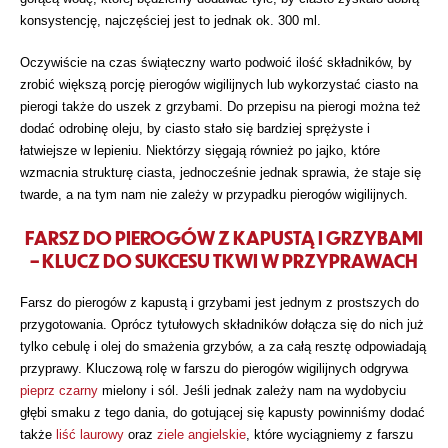
konsystencję, najczęściej jest to jednak ok. 300 ml.
Oczywiście na czas świąteczny warto podwoić ilość składników, by
zrobić większą porcję pierogów wigilijnych lub wykorzystać ciasto na
pierogi także do uszek z grzybami. Do przepisu na pierogi można też
dodać odrobinę oleju, by ciasto stało się bardziej sprężyste i
łatwiejsze w lepieniu. Niektórzy sięgają również po jajko, które
wzmacnia strukturę ciasta, jednocześnie jednak sprawia, że staje się
twarde, a na tym nam nie zależy w przypadku pierogów wigilijnych.
FARSZ DO PIEROGÓW Z KAPUSTĄ I GRZYBAMI
– KLUCZ DO SUKCESU TKWI W PRZYPRAWACH
Farsz do pierogów z kapustą i grzybami jest jednym z prostszych do
przygotowania. Oprócz tytułowych składników dołącza się do nich już
tylko cebulę i olej do smażenia grzybów, a za całą resztę odpowiadają
przyprawy. Kluczową rolę w farszu do pierogów wigilijnych odgrywa
pieprz czarny
mielony i sól. Jeśli jednak zależy nam na wydobyciu
głębi smaku z tego dania, do gotującej się kapusty powinniśmy dodać
także
liść laurowy
oraz
ziele angielskie
, które wyciągniemy z farszu