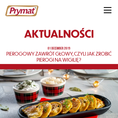
AKTUALNOŚCI
01 DECEMBER 2019
PIEROGOWY ZAWRÓT GŁOWY, CZYLI JAK ZROBIĆ
PIEROGI NA WIGILIĘ?