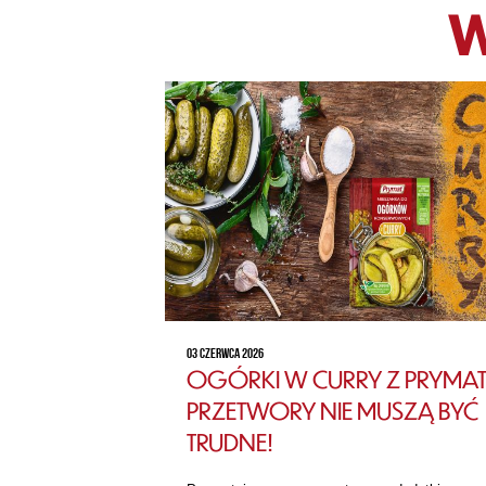
W
03 CZERWCA 2026
OGÓRKI W CURRY Z PRYMAT
PRZETWORY NIE MUSZĄ BYĆ
TRUDNE!