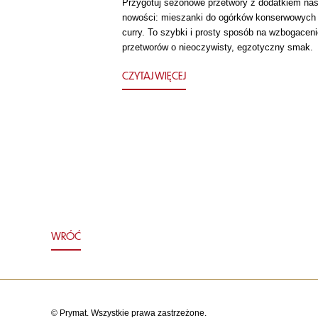
Przygotuj sezonowe przetwory z dodatkiem nas
nowości: mieszanki do ogórków konserwowych
curry. To szybki i prosty sposób na wzbogaceni
przetworów o nieoczywisty, egzotyczny smak.
CZYTAJ WIĘCEJ
WRÓĆ
© Prymat. Wszystkie prawa zastrzeżone.