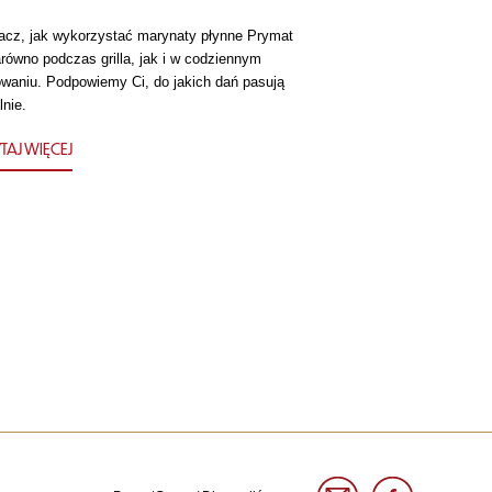
acz, jak wykorzystać marynaty płynne Prymat
równo podczas grilla, jak i w codziennym
owaniu. Podpowiemy Ci, do jakich dań pasują
lnie.
TAJ WIĘCEJ