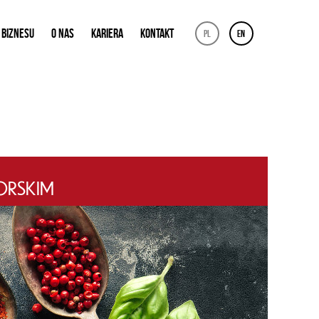
 BIZNESU
O NAS
KARIERA
KONTAKT
pl
en
ORSKIM