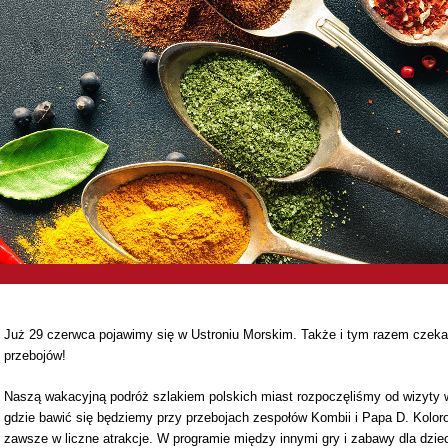
Już 29 czerwca pojawimy się w Ustroniu Morskim. Także i tym razem czeka
przebojów!
Naszą wakacyjną podróż szlakiem polskich miast rozpoczęliśmy od wizyty 
gdzie bawić się będziemy przy przebojach zespołów Kombii i Papa D. Kolor
zawsze w liczne atrakcje. W programie między innymi gry i zabawy dla dziec