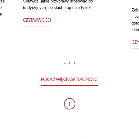
zej
Sprawdź, jakie przyprawy stosować do
 z
tradycyjnych, polskich zup i nie tylko!
Zob
e
– za
CZYTAJ WIĘCEJ
got
idea
CZY
POKAŻ WIĘCEJ AKTUALNOŚCI