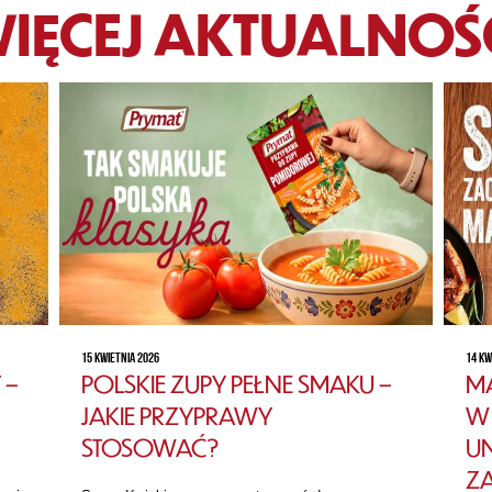
IĘCEJ AKTUALNOŚ
15 KWIETNIA 2026
14 KW
 –
POLSKIE ZUPY PEŁNE SMAKU –
MA
JAKIE PRZYPRAWY
W 
STOSOWAĆ?
U
Z