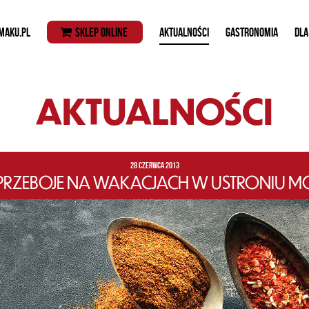
MAKU.PL
SKLEP ONLINE
AKTUALNOŚCI
GASTRONOMIA
DLA
AKTUALNOŚCI
28 CZERWCA 2013
 PRZEBOJE NA WAKACJACH W USTRONIU M