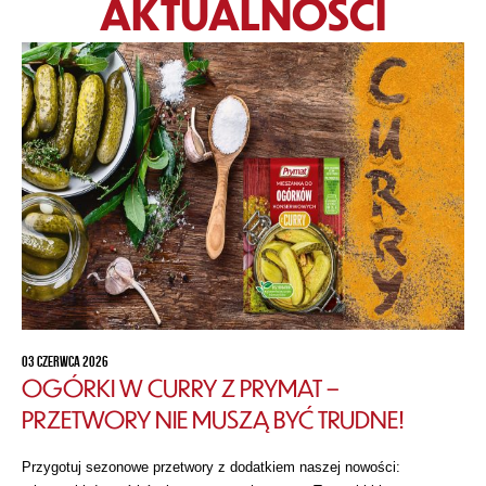
AKTUALNOŚCI
03 CZERWCA 2026
OGÓRKI W CURRY Z PRYMAT –
PRZETWORY NIE MUSZĄ BYĆ TRUDNE!
Przygotuj sezonowe przetwory z dodatkiem naszej nowości: