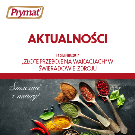
AKTUALNOŚCI
14 SIERPNIA 2014
„ZŁOTE PRZEBOJE NA WAKACJACH” W
ŚWIERADOWIE-ZDROJU