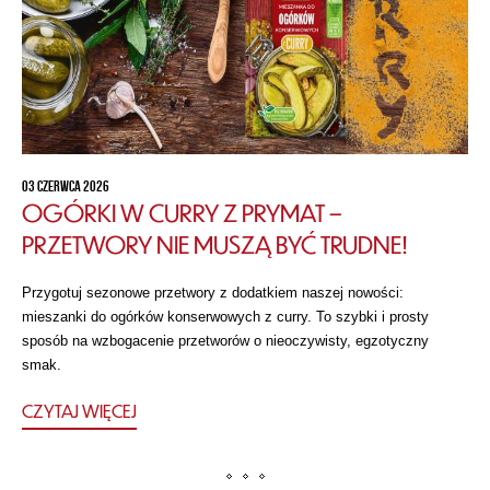
03 CZERWCA 2026
OGÓRKI W CURRY Z PRYMAT –
PRZETWORY NIE MUSZĄ BYĆ TRUDNE!
Przygotuj sezonowe przetwory z dodatkiem naszej nowości:
mieszanki do ogórków konserwowych z curry. To szybki i prosty
sposób na wzbogacenie przetworów o nieoczywisty, egzotyczny
smak.
CZYTAJ WIĘCEJ