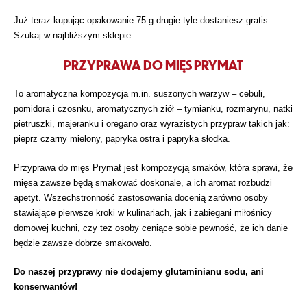
Już teraz kupując opakowanie 75 g drugie tyle dostaniesz gratis.
Szukaj w najbliższym sklepie.
PRZYPRAWA DO MIĘS PRYMAT
To aromatyczna kompozycja m.in. suszonych warzyw – cebuli,
pomidora i czosnku, aromatycznych ziół – tymianku, rozmarynu, natki
pietruszki, majeranku i oregano oraz wyrazistych przypraw takich jak:
pieprz czarny mielony, papryka ostra i papryka słodka.
Przyprawa do mięs Prymat jest kompozycją smaków, która sprawi, że
mięsa zawsze będą smakować doskonale, a ich aromat rozbudzi
apetyt. Wszechstronność zastosowania docenią zarówno osoby
stawiające pierwsze kroki w kulinariach, jak i zabiegani miłośnicy
domowej kuchni, czy też osoby ceniące sobie pewność, że ich danie
będzie zawsze dobrze smakowało.
Do naszej przyprawy nie dodajemy glutaminianu sodu, ani
konserwantów!