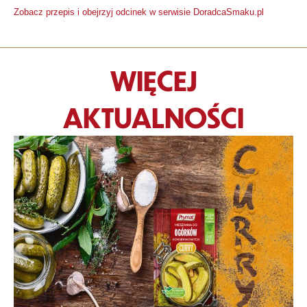
Zobacz przepis i obejrzyj odcinek w serwisie DoradcaSmaku.pl
WIĘCEJ
AKTUALNOŚCI