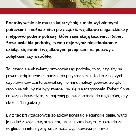
Podroby wcale nie muszą kojarzyć się z mało wykwintnymi
potrawami - można z nich przyrządzić wyjątkowo eleganckie czy
nietypowo podane potrawy, które zasmakują każdemu. Robert
Sowa uwielbia podroby, czemu daje wyraz niejednokrotnie
dzieląc się swoimi wyjątkowymi przepisami na potrawy z
żołądkami czy wątróbką.
To, czego się obawiamy przygotowując podroby, to to, czy aby na
pewno będą kruche i smaczne po przyrządzeniu. Jeden z naszych
użytkowników zainteresował się, ile minut należy gotować żołądki
drobiowe tak, by nie były twarde i by się nie rozgotowały. Robert Sowa
na wizji odpowiedział, że najlepiej gotować żołądki do miękkości, czyli
około 1-1,5 godziny.
By z tak przyrządzonych żołądków powstało eleganckie danie, warto
je podać z wyjątkowym sosem, np. musztardowym. Musztarda ze
względu na intensywny smak nada wyjątkowości potrawie.