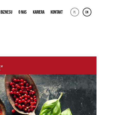
 BIZNESU
O NAS
KARIERA
KONTAKT
pl
en
”