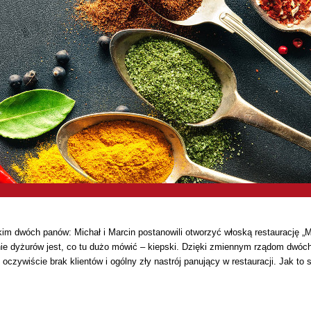
m dwóch panów: Michał i Marcin postanowili otworzyć włoską restaurację „Mar
e dyżurów jest, co tu dużo mówić – kiepski. Dzięki zmiennym rządom dwóch w
oczywiście brak klientów i ogólny zły nastrój panujący w restauracji. Jak to