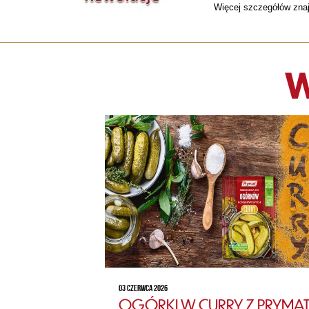
Więcej szczegółów znaj
W
03 CZERWCA 2026
OGÓRKI W CURRY Z PRYMAT