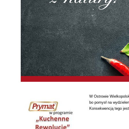
W Ostrowie Wielkopolski
bo pomysł na wydzieleni
Konsekwencją tego jest 