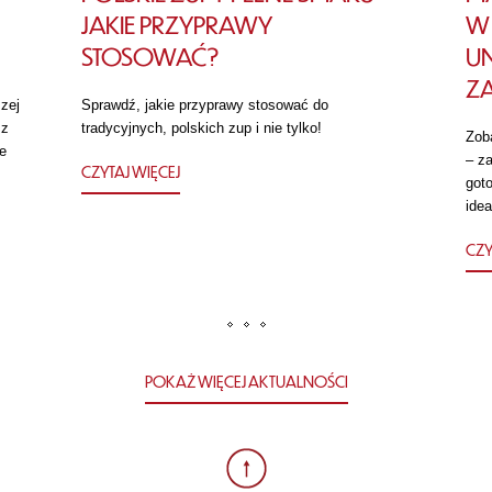
JAKIE PRZYPRAWY
W 
STOSOWAĆ?
U
Z
zej
Sprawdź, jakie przyprawy stosować do
 z
tradycyjnych, polskich zup i nie tylko!
Zob
e
– za
CZYTAJ WIĘCEJ
got
idea
CZY
POKAŻ WIĘCEJ AKTUALNOŚCI