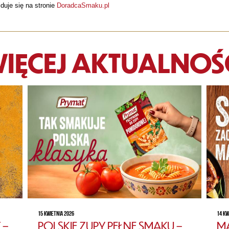
duje się na stronie
DoradcaSmaku.pl
IĘCEJ AKTUALNOŚ
15 KWIETNIA 2026
14 KW
 –
POLSKIE ZUPY PEŁNE SMAKU –
MA