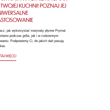
TWOJEJ KUCHNI! POZNAJ JEJ
NIWERSALNE
ASTOSOWANIE
acz, jak wykorzystać marynaty płynne Prymat
równo podczas grilla, jak i w codziennym
owaniu. Podpowiemy Ci, do jakich dań pasują
lnie.
TAJ WIĘCEJ