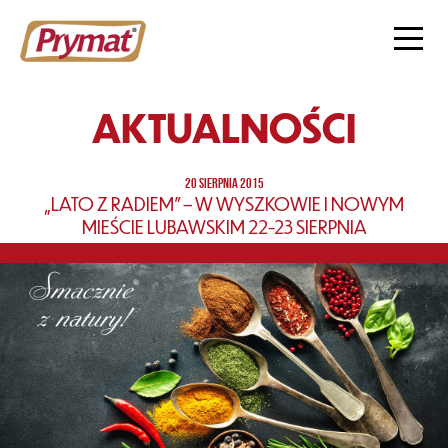
AKTUALNOŚCI
20 SIERPNIA 2015
„LATO Z RADIEM” – W WYSZKOWIE I NOWYM
MIEŚCIE LUBAWSKIM 22-23 SIERPNIA