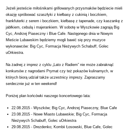
Jeżeli jesteście miłośnikami grillowanych przysmaków będziecie mieli
okazję spróbować szaszłyki z kiełbasy z cukinią i boczkiem,
frankfuterki z serem i boczkiem, kiełbasę z tapenade, czy kaszankę z
jabłkiem, cebulą i majerankiem. W sobotę w Wyszkowie zagrają Big
Cyc, Andrzej Piaseczny i Blue Cafe. Następnego dnia w Nowym
Mieście Lubawskim będziemy mogli bawić się przy muzyce
wykonawców: Big Cyc, Formacja Nieżywych Schabuff, Golec
uOrkiestra.
Na żadnej z imprez z cyklu „Lato z Radiem” nie może zabraknąć
konkursów z nagrodami Prymat czy też pokazów kulinarnych, w
których biorą udział także uczestnicy imprezy. Zapraszamy
serdecznie już w ten weekend!
Poniżej plan końcówki naszego koncertowego lata:
22.08.2015 - Wyszków; Big Cyc, Andrzej Piaseczny, Blue Cafe
23.08.2015 - Nowe Miasto Lubawskie; Big Cyc, Formacja
Nieżywych Schabuff, Golec uOrkiestra
29.08.2015 - Drezdenko; Kombii Łosowski, Blue Cafe, Golec