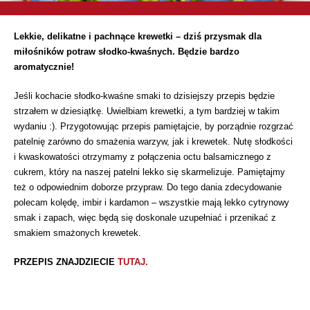
L
ekkie, delikatne i pachnące krewetki – dziś przysmak dla
miłośników potraw słodko-kwaśnych. Będzie bardzo
aromatycznie!
Jeśli kochacie słodko-kwaśne smaki to dzisiejszy przepis będzie
strzałem w dziesiątkę. Uwielbiam krewetki, a tym bardziej w takim
wydaniu :). Przygotowując przepis pamiętajcie, by porządnie rozgrzać
patelnię zarówno do smażenia warzyw, jak i krewetek. Nutę słodkości
i kwaskowatości otrzymamy z połączenia octu balsamicznego z
cukrem, który na naszej patelni lekko się skarmelizuje. Pamiętajmy
też o odpowiednim doborze przypraw. Do tego dania zdecydowanie
polecam kolędę, imbir i kardamon – wszystkie mają lekko cytrynowy
smak i zapach, więc będą się doskonale uzupełniać i przenikać z
smakiem smażonych krewetek.
PRZEPIS ZNAJDZIECIE
TUTAJ.