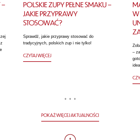
 –
POLSKIE ZUPY PEŁNE SMAKU –
MA
JAKIE PRZYPRAWY
W 
STOSOWAĆ?
U
Z
zej
Sprawdź, jakie przyprawy stosować do
 z
tradycyjnych, polskich zup i nie tylko!
Zob
e
– za
CZYTAJ WIĘCEJ
got
idea
CZY
POKAŻ WIĘCEJ AKTUALNOŚCI