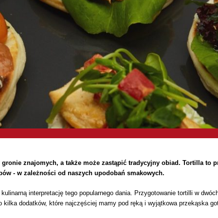
gronie znajomych, a także może zastąpić tradycyjny obiad. Tortilla to p
sobów - w zależności od naszych upodobań smakowych.
linarną interpretację tego popularnego dania. Przygotowanie tortilli w dwóc
o kilka dodatków, które najczęściej mamy pod ręką i wyjątkowa przekąska go