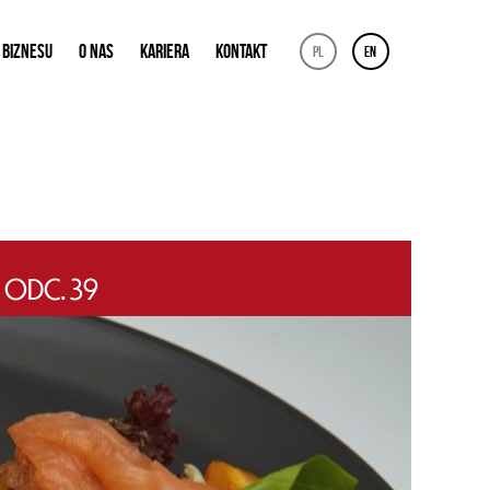
 BIZNESU
O NAS
KARIERA
KONTAKT
pl
en
 ODC. 39