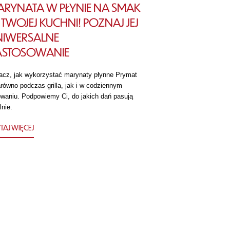
RYNATA W PŁYNIE NA SMAK
TWOJEJ KUCHNI! POZNAJ JEJ
NIWERSALNE
ASTOSOWANIE
acz, jak wykorzystać marynaty płynne Prymat
równo podczas grilla, jak i w codziennym
owaniu. Podpowiemy Ci, do jakich dań pasują
lnie.
TAJ WIĘCEJ