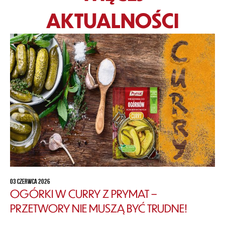
AKTUALNOŚCI
03 CZERWCA 2026
OGÓRKI W CURRY Z PRYMAT –
PRZETWORY NIE MUSZĄ BYĆ TRUDNE!