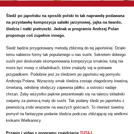
Śledź po japońsku na sposób polski to tak naprawdę podawana
na przystawkę kompozycja sałatki jarzynowej, jajka na twardo,
śledzia i natki pietruszki. Jednak w programie Andrzej Polan
proponuje coś zupełnie innego.
Śledź będzie przygotowany metodą zbliżoną do tej japońskiej. Dzięki
temu nabierze formy tak popularnego u nas sushi. Sekretem dobrego
sushi jest doskonale skomponowana kompozycja smaków, tutaj nie
może być mowy o składnikach, które znalazły się w potrawie
przypadkiem. Podobnie jest ze śledziem po japońsku wg pomysłu
Andrzeja Polana. Wyrazisty smak śledzia zostaje złagodzony kwaśną
śmietaną, odrobinę słodyczy zapewnia jabłko, a ostrości nadaje
chrzan. Żeby wszystko pięknie prezentowało się na talerzu składniki
zwijamy za pomocą maty do sushi. Tak podany śledź po japońsku z
pewnością zrobi wrażenie na waszych gościach. To również świetny
pomysł na fantazyjne podanie śledzia podczas zbliżającej się wielkimi
krokami Wielkanocy.
Przepis i video z programu znajdziecie
TUTAJ
.