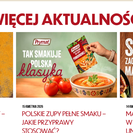
IĘCEJ AKTUALNOŚ
15 KWIETNIA 2026
14 KW
 –
POLSKIE ZUPY PEŁNE SMAKU –
MA
JAKIE PRZYPRAWY
W 
STOSOWAĆ?
U