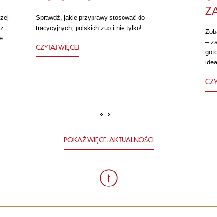
Z
zej
Sprawdź, jakie przyprawy stosować do
 z
tradycyjnych, polskich zup i nie tylko!
Zob
e
– za
CZYTAJ WIĘCEJ
got
idea
CZY
POKAŻ WIĘCEJ AKTUALNOŚCI