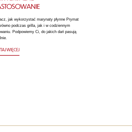
ASTOSOWANIE
acz, jak wykorzystać marynaty płynne Prymat
równo podczas grilla, jak i w codziennym
owaniu. Podpowiemy Ci, do jakich dań pasują
lnie.
TAJ WIĘCEJ