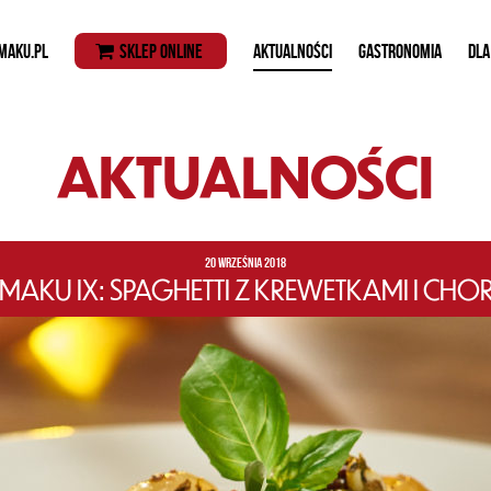
MAKU.PL
SKLEP ONLINE
AKTUALNOŚCI
GASTRONOMIA
DLA
AKTUALNOŚCI
20 WRZEŚNIA 2018
AKU IX: SPAGHETTI Z KREWETKAMI I CHORI