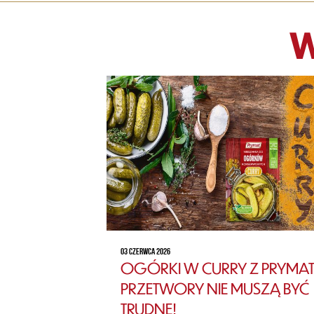
W
03 CZERWCA 2026
OGÓRKI W CURRY Z PRYMAT
PRZETWORY NIE MUSZĄ BYĆ
TRUDNE!