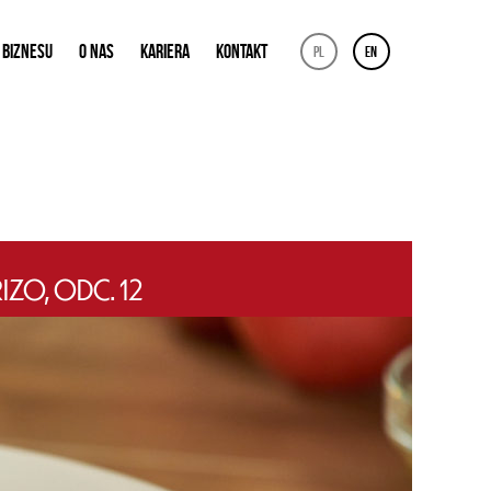
 BIZNESU
O NAS
KARIERA
KONTAKT
pl
en
ZO, ODC. 12