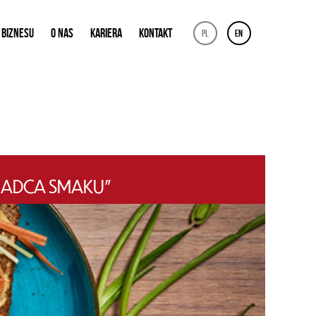
 BIZNESU
O NAS
KARIERA
KONTAKT
pl
en
ADCA SMAKU”