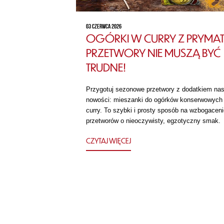
03 CZERWCA 2026
OGÓRKI W CURRY Z PRYMAT
PRZETWORY NIE MUSZĄ BYĆ
TRUDNE!
Przygotuj sezonowe przetwory z dodatkiem nas
nowości: mieszanki do ogórków konserwowych
curry. To szybki i prosty sposób na wzbogaceni
przetworów o nieoczywisty, egzotyczny smak.
CZYTAJ WIĘCEJ