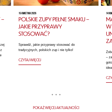
15 KWIETNIA 2026
14 KW
 –
POLSKIE ZUPY PEŁNE SMAKU –
MA
JAKIE PRZYPRAWY
W 
STOSOWAĆ?
U
Z
zej
Sprawdź, jakie przyprawy stosować do
 z
tradycyjnych, polskich zup i nie tylko!
Zob
e
– za
CZYTAJ WIĘCEJ
got
idea
CZY
POKAŻ WIĘCEJ AKTUALNOŚCI