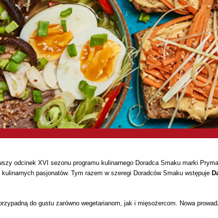
wszy odcinek XVI sezonu programu kulinarnego Doradca Smaku marki Prymat! 
lko kulinarnych pasjonatów. Tym razem w szeregi Doradców Smaku wstępuje
D
e przypadną do gustu zarówno wegetarianom, jak i mięsożercom. Nowa prowadz