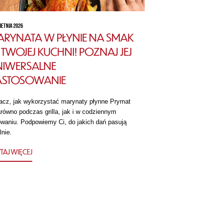
IETNIA 2026
RYNATA W PŁYNIE NA SMAK
TWOJEJ KUCHNI! POZNAJ JEJ
NIWERSALNE
ASTOSOWANIE
acz, jak wykorzystać marynaty płynne Prymat
równo podczas grilla, jak i w codziennym
owaniu. Podpowiemy Ci, do jakich dań pasują
lnie.
TAJ WIĘCEJ