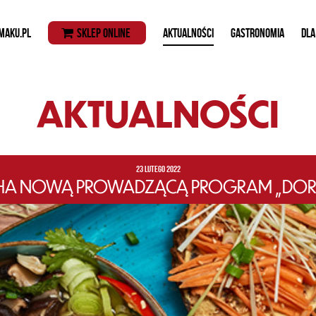
MAKU.PL
SKLEP ONLINE
AKTUALNOŚCI
GASTRONOMIA
DLA
AKTUALNOŚCI
23 LUTEGO 2022
CHA NOWĄ PROWADZĄCĄ PROGRAM „DOR