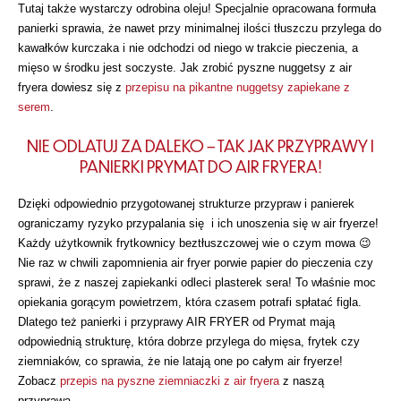
Tutaj także wystarczy odrobina oleju! Specjalnie opracowana formuła
panierki sprawia, że nawet przy minimalnej ilości tłuszczu przylega do
kawałków kurczaka i nie odchodzi od niego w trakcie pieczenia, a
mięso w środku jest soczyste. Jak zrobić pyszne nuggetsy z air
fryera dowiesz się z
przepisu na pikantne nuggetsy zapiekane z
serem
.
NIE ODLATUJ ZA DALEKO – TAK JAK PRZYPRAWY I
PANIERKI PRYMAT DO AIR FRYERA!
Dzięki odpowiednio przygotowanej strukturze przypraw i panierek
ograniczamy ryzyko przypalania się i ich unoszenia się w air fryerze!
Każdy użytkownik frytkownicy beztłuszczowej wie o czym mowa 😉
Nie raz w chwili zapomnienia air fryer porwie papier do pieczenia czy
sprawi, że z naszej zapiekanki odleci plasterek sera! To właśnie moc
opiekania gorącym powietrzem, która czasem potrafi spłatać figla.
Dlatego też panierki i przyprawy AIR FRYER od Prymat mają
odpowiednią strukturę, która dobrze przylega do mięsa, frytek czy
ziemniaków, co sprawia, że nie latają one po całym air fryerze!
Zobacz
przepis na pyszne ziemniaczki z air fryera
z naszą
przyprawą.