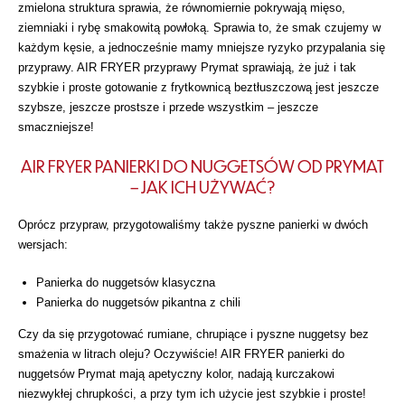
zmielona struktura sprawia, że równomiernie pokrywają mięso,
ziemniaki i rybę smakowitą powłoką. Sprawia to, że smak czujemy w
każdym kęsie, a jednocześnie mamy mniejsze ryzyko przypalania się
przyprawy. AIR FRYER przyprawy Prymat sprawiają, że już i tak
szybkie i proste gotowanie z frytkownicą beztłuszczową jest jeszcze
szybsze, jeszcze prostsze i przede wszystkim – jeszcze
smaczniejsze!
AIR FRYER PANIERKI DO NUGGETSÓW OD PRYMAT
– JAK ICH UŻYWAĆ?
Oprócz przypraw, przygotowaliśmy także pyszne panierki w dwóch
wersjach:
Panierka do nuggetsów klasyczna
Panierka do nuggetsów pikantna z chili
Czy da się przygotować rumiane, chrupiące i pyszne nuggetsy bez
smażenia w litrach oleju? Oczywiście! AIR FRYER panierki do
nuggetsów Prymat mają apetyczny kolor, nadają kurczakowi
niezwykłej chrupkości, a przy tym ich użycie jest szybkie i proste!