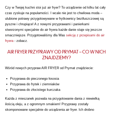
Czy w Twojej kuchni stoi już air fryer? To urządzenie od kilku lat cały
czas zyskuje na popularności. I wcale nie jest to chwilowa moda –
ulubione potrawy przygotowywane w frytkownicy beztłuszczowej są
pyszne i chrupiące! A z nowymi przyprawami i panierkami
stworzonymi specjalnie do air fryera każde danie staje się jeszcze
smaczniejsze. Przygotowaliśmy dla Was
sekcję z przepisami do air
fryera
- zobacz.
AIR FRYER PRZYPRAWY OD PRYMAT – CO W NICH
ZNAJDZIEMY?
Wśród nowych przypraw AIR FRYER od Prymat znajdziecie:
Przyprawa do pieczonego łososia
Przyprawa do frytek i ziemniaków
Przyprawa do złocistego kurczaka
Każda z mieszanek pozwala na przygotowanie dania z niewielką
ilością oleju, a z ogromnym smakiem! Przyprawy zostały
skomponowane specjalnie do urządzenia air fryer. Ich drobno