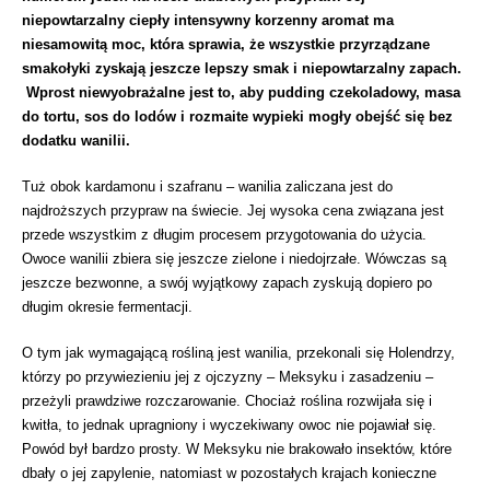
niepowtarzalny ciepły intensywny korzenny aromat ma
niesamowitą moc, która sprawia, że wszystkie przyrządzane
smakołyki zyskają jeszcze lepszy smak i niepowtarzalny zapach.
Wprost niewyobrażalne jest to, aby pudding czekoladowy, masa
do tortu, sos do lodów i rozmaite wypieki mogły obejść się bez
dodatku wanilii.
Tuż obok kardamonu i szafranu – wanilia zaliczana jest do
najdroższych przypraw na świecie. Jej wysoka cena związana jest
przede wszystkim z długim procesem przygotowania do użycia.
Owoce wanilii zbiera się jeszcze zielone i niedojrzałe. Wówczas są
jeszcze bezwonne, a swój wyjątkowy zapach zyskują dopiero po
długim okresie fermentacji.
O tym jak wymagającą rośliną jest wanilia, przekonali się Holendrzy,
którzy po przywiezieniu jej z ojczyzny – Meksyku i zasadzeniu –
przeżyli prawdziwe rozczarowanie. Chociaż roślina rozwijała się i
kwitła, to jednak upragniony i wyczekiwany owoc nie pojawiał się.
Powód był bardzo prosty. W Meksyku nie brakowało insektów, które
dbały o jej zapylenie, natomiast w pozostałych krajach konieczne