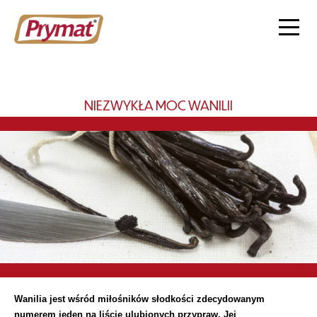
NIEZWYKŁA MOC WANILII
Wanilia jest wśród miłośników słodkości zdecydowanym
numerem jeden na liście ulubionych przypraw. Jej