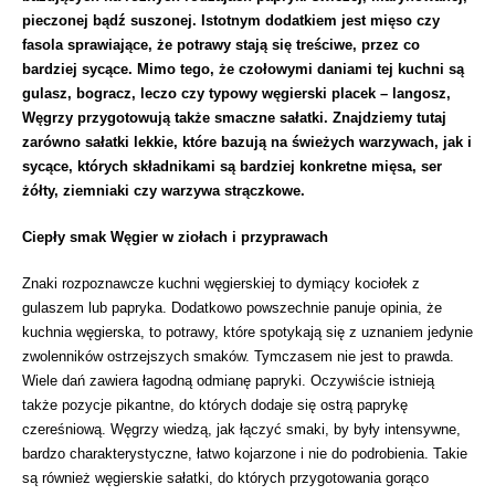
pieczonej bądź suszonej. Istotnym dodatkiem jest mięso czy
fasola sprawiające, że potrawy stają się treściwe, przez co
bardziej sycące. Mimo tego, że czołowymi daniami tej kuchni są
gulasz, bogracz, leczo czy typowy węgierski placek – langosz,
Węgrzy przygotowują także smaczne sałatki. Znajdziemy tutaj
zarówno sałatki lekkie, które bazują na świeżych warzywach, jak i
sycące, których składnikami są bardziej konkretne mięsa, ser
żółty, ziemniaki czy warzywa strączkowe.
Ciepły smak Węgier w ziołach i przyprawach
Znaki rozpoznawcze kuchni węgierskiej to dymiący kociołek z
gulaszem lub papryka. Dodatkowo powszechnie panuje opinia, że
kuchnia węgierska, to potrawy, które spotykają się z uznaniem jedynie
zwolenników ostrzejszych smaków. Tymczasem nie jest to prawda.
Wiele dań zawiera łagodną odmianę papryki. Oczywiście istnieją
także pozycje pikantne, do których dodaje się ostrą paprykę
czereśniową. Węgrzy wiedzą, jak łączyć smaki, by były intensywne,
bardzo charakterystyczne, łatwo kojarzone i nie do podrobienia. Takie
są również węgierskie sałatki, do których przygotowania gorąco