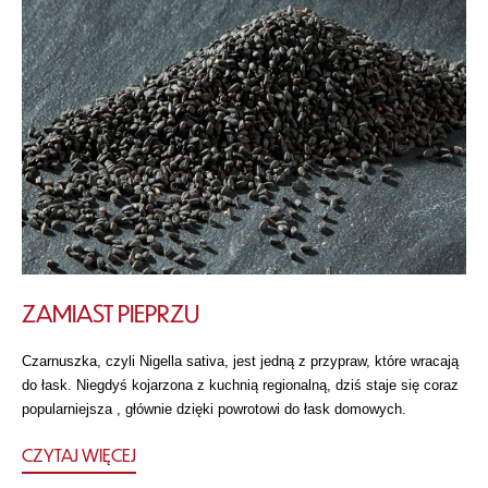
ZAMIAST PIEPRZU
Czarnuszka, czyli Nigella sativa, jest jedną z przypraw, które wracają
do łask. Niegdyś kojarzona z kuchnią regionalną, dziś staje się coraz
popularniejsza , głównie dzięki powrotowi do łask domowych.
CZYTAJ WIĘCEJ