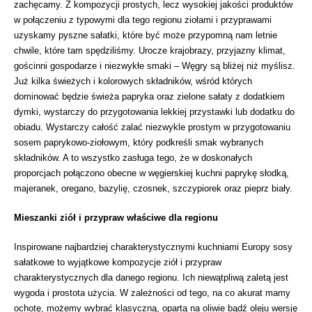
zachęcamy. Z kompozycji prostych, lecz wysokiej jakości produktów
w połączeniu z typowymi dla tego regionu ziołami i przyprawami
uzyskamy pyszne sałatki, które być może przypomną nam letnie
chwile, które tam spędziliśmy. Urocze krajobrazy, przyjazny klimat,
gościnni gospodarze i niezwykłe smaki – Węgry są bliżej niż myślisz.
Już kilka świeżych i kolorowych składników, wśród których
dominować będzie świeża papryka oraz zielone sałaty z dodatkiem
dymki, wystarczy do przygotowania lekkiej przystawki lub dodatku do
obiadu. Wystarczy całość zalać niezwykle prostym w przygotowaniu
sosem paprykowo-ziołowym, który podkreśli smak wybranych
składników. A to wszystko zasługa tego, że w doskonałych
proporcjach połączono obecne w węgierskiej kuchni paprykę słodką,
majeranek, oregano, bazylię, czosnek, szczypiorek oraz pieprz biały.
Mieszanki ziół i przypraw właściwe dla regionu
Inspirowane najbardziej charakterystycznymi kuchniami Europy sosy
sałatkowe to wyjątkowe kompozycje ziół i przypraw
charakterystycznych dla danego regionu. Ich niewątpliwą zaletą jest
wygoda i prostota użycia. W zależności od tego, na co akurat mamy
ochotę, możemy wybrać klasyczną, opartą na oliwie bądź oleju wersję