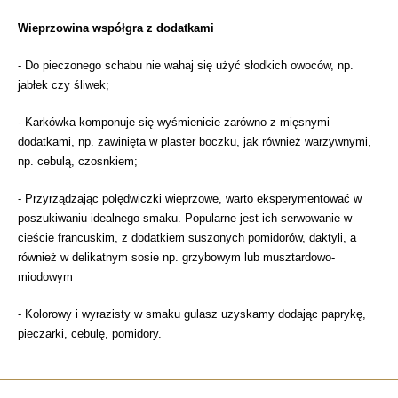
Wieprzowina współgra z dodatkami
- Do pieczonego schabu nie wahaj się użyć słodkich owoców, np.
jabłek czy śliwek;
- Karkówka komponuje się wyśmienicie zarówno z mięsnymi
dodatkami, np. zawinięta w plaster boczku, jak również warzywnymi,
np. cebulą, czosnkiem;
- Przyrządzając polędwiczki wieprzowe, warto eksperymentować w
poszukiwaniu idealnego smaku. Popularne jest ich serwowanie w
cieście francuskim, z dodatkiem suszonych pomidorów, daktyli, a
również w delikatnym sosie np. grzybowym lub musztardowo-
miodowym
- Kolorowy i wyrazisty w smaku gulasz uzyskamy dodając paprykę,
pieczarki, cebulę, pomidory.