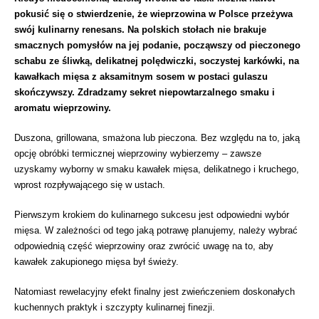
pokusić się o stwierdzenie, że wieprzowina w Polsce przeżywa
swój kulinarny renesans. Na polskich stołach nie brakuje
smacznych pomysłów na jej podanie, począwszy od pieczonego
schabu ze śliwką, delikatnej polędwiczki, soczystej karkówki, na
kawałkach mięsa z aksamitnym sosem w postaci gulaszu
skończywszy. Zdradzamy sekret niepowtarzalnego smaku i
aromatu wieprzowiny.
Duszona, grillowana, smażona lub pieczona. Bez względu na to, jaką
opcję obróbki termicznej wieprzowiny wybierzemy – zawsze
uzyskamy wyborny w smaku kawałek mięsa, delikatnego i kruchego,
wprost rozpływającego się w ustach.
Pierwszym krokiem do kulinarnego sukcesu jest odpowiedni wybór
mięsa. W zależności od tego jaką potrawę planujemy, należy wybrać
odpowiednią część wieprzowiny oraz zwrócić uwagę na to, aby
kawałek zakupionego mięsa był świeży.
Natomiast rewelacyjny efekt finalny jest zwieńczeniem doskonałych
kuchennych praktyk i szczypty kulinarnej finezji.