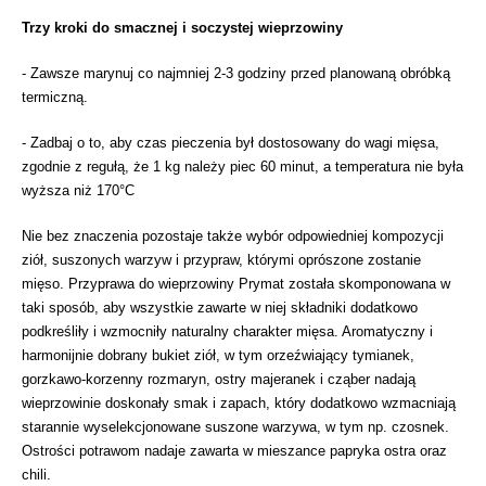
Trzy kroki do smacznej i soczystej wieprzowiny
- Zawsze marynuj co najmniej 2-3 godziny przed planowaną obróbką
termiczną.
- Zadbaj o to, aby czas pieczenia był dostosowany do wagi mięsa,
zgodnie z regułą, że 1 kg należy piec 60 minut, a temperatura nie była
wyższa niż 170°C
Nie bez znaczenia pozostaje także wybór odpowiedniej kompozycji
ziół, suszonych warzyw i przypraw, którymi oprószone zostanie
mięso. Przyprawa do wieprzowiny Prymat została skomponowana w
taki sposób, aby wszystkie zawarte w niej składniki dodatkowo
podkreśliły i wzmocniły naturalny charakter mięsa. Aromatyczny i
harmonijnie dobrany bukiet ziół, w tym orzeźwiający tymianek,
gorzkawo-korzenny rozmaryn, ostry majeranek i cząber nadają
wieprzowinie doskonały smak i zapach, który dodatkowo wzmacniają
starannie wyselekcjonowane suszone warzywa, w tym np. czosnek.
Ostrości potrawom nadaje zawarta w mieszance papryka ostra oraz
chili.