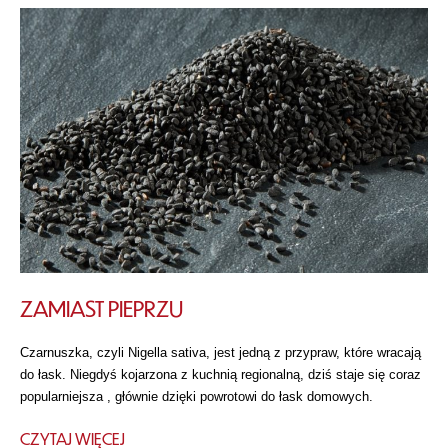
ZAMIAST PIEPRZU
Czarnuszka, czyli Nigella sativa, jest jedną z przypraw, które wracają
do łask. Niegdyś kojarzona z kuchnią regionalną, dziś staje się coraz
popularniejsza , głównie dzięki powrotowi do łask domowych.
CZYTAJ WIĘCEJ