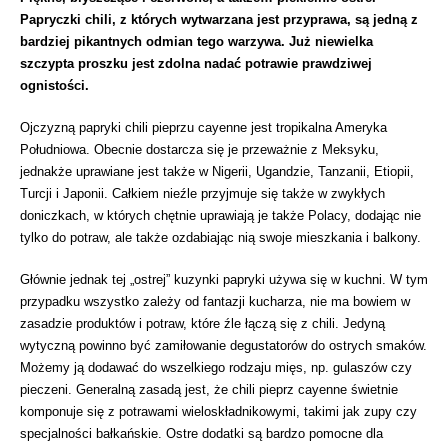
Papryczki chili, z których wytwarzana jest przyprawa, są jedną z
bardziej pikantnych odmian tego warzywa. Już niewielka
szczypta proszku jest zdolna nadać potrawie prawdziwej
ognistości.
Ojczyzną papryki chili pieprzu cayenne jest tropikalna Ameryka
Południowa. Obecnie dostarcza się je przeważnie z Meksyku,
jednakże uprawiane jest także w Nigerii, Ugandzie, Tanzanii, Etiopii,
Turcji i Japonii. Całkiem nieźle przyjmuje się także w zwykłych
doniczkach, w których chętnie uprawiają je także Polacy, dodając nie
tylko do potraw, ale także ozdabiając nią swoje mieszkania i balkony.
Głównie jednak tej „ostrej” kuzynki papryki używa się w kuchni. W tym
przypadku wszystko zależy od fantazji kucharza, nie ma bowiem w
zasadzie produktów i potraw, które źle łączą się z chili. Jedyną
wytyczną powinno być zamiłowanie degustatorów do ostrych smaków.
Możemy ją dodawać do wszelkiego rodzaju mięs, np. gulaszów czy
pieczeni. Generalną zasadą jest, że chili pieprz cayenne świetnie
komponuje się z potrawami wieloskładnikowymi, takimi jak zupy czy
specjalności bałkańskie. Ostre dodatki są bardzo pomocne dla