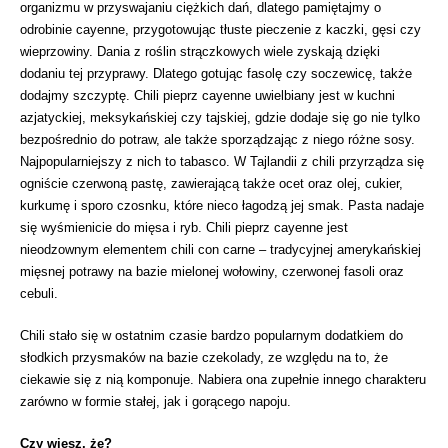
organizmu w przyswajaniu ciężkich dań, dlatego pamiętajmy o
odrobinie cayenne, przygotowując tłuste pieczenie z kaczki, gęsi czy
wieprzowiny. Dania z roślin strączkowych wiele zyskają dzięki
dodaniu tej przyprawy. Dlatego gotując fasolę czy soczewicę, także
dodajmy szczyptę. Chili pieprz cayenne uwielbiany jest w kuchni
azjatyckiej, meksykańskiej czy tajskiej, gdzie dodaje się go nie tylko
bezpośrednio do potraw, ale także sporządzając z niego różne sosy.
Najpopularniejszy z nich to tabasco. W Tajlandii z chili przyrządza się
ogniście czerwoną pastę, zawierającą także ocet oraz olej, cukier,
kurkumę i sporo czosnku, które nieco łagodzą jej smak. Pasta nadaje
się wyśmienicie do mięsa i ryb. Chili pieprz cayenne jest
nieodzownym elementem chili con carne – tradycyjnej amerykańskiej
mięsnej potrawy na bazie mielonej wołowiny, czerwonej fasoli oraz
cebuli.
Chili stało się w ostatnim czasie bardzo popularnym dodatkiem do
słodkich przysmaków na bazie czekolady, ze względu na to, że
ciekawie się z nią komponuje. Nabiera ona zupełnie innego charakteru
zarówno w formie stałej, jak i gorącego napoju.
Czy wiesz, że?