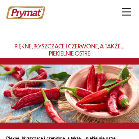
PIĘKNE, BŁYSZCZĄCE I CZERWONE, A TAKŻE…
PIEKIELNIE OSTRE
Piękne, błyszczące i czerwone, a także… piekielnie ostre.