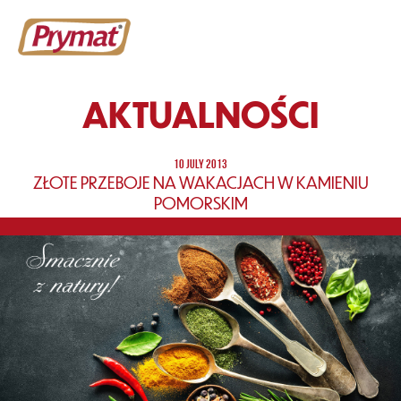
AKTUALNOŚCI
10 JULY 2013
ZŁOTE PRZEBOJE NA WAKACJACH W KAMIENIU
POMORSKIM