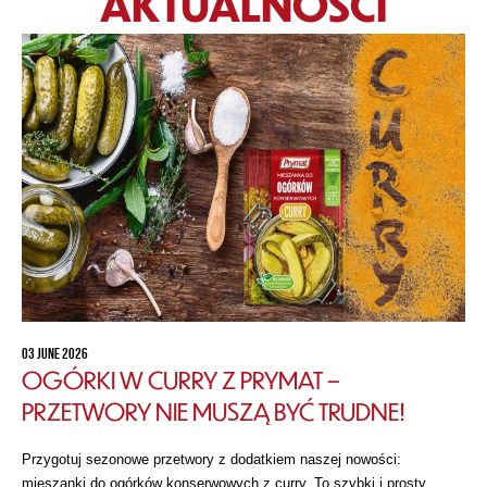
AKTUALNOŚCI
03 JUNE 2026
OGÓRKI W CURRY Z PRYMAT –
PRZETWORY NIE MUSZĄ BYĆ TRUDNE!
Przygotuj sezonowe przetwory z dodatkiem naszej nowości:
mieszanki do ogórków konserwowych z curry. To szybki i prosty