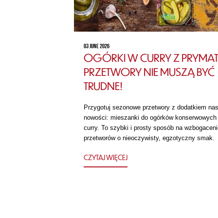
03 JUNE 2026
OGÓRKI W CURRY Z PRYMAT
PRZETWORY NIE MUSZĄ BYĆ
TRUDNE!
Przygotuj sezonowe przetwory z dodatkiem nas
nowości: mieszanki do ogórków konserwowych
curry. To szybki i prosty sposób na wzbogaceni
przetworów o nieoczywisty, egzotyczny smak.
CZYTAJ WIĘCEJ