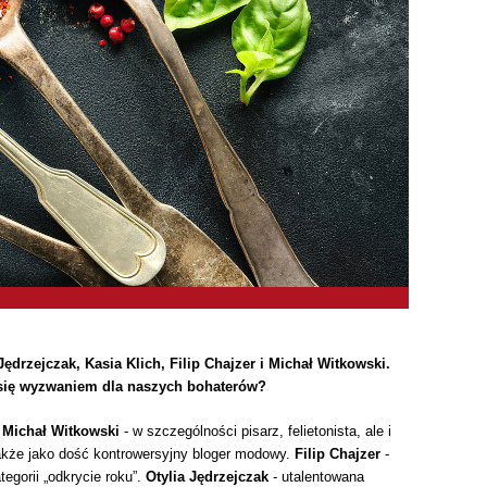
ędrzejczak, Kasia Klich, Filip Chajzer i Michał Witkowski.
 się wyzwaniem dla naszych bohaterów?
.
Michał Witkowski
- w szczególności pisarz, felietonista, ale i
 także jako dość kontrowersyjny bloger modowy.
Filip Chajzer
-
egorii „odkrycie roku”.
Otylia Jędrzejczak
- utalentowana