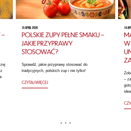
15 APRIL 2026
14 AP
 –
POLSKIE ZUPY PEŁNE SMAKU –
MA
JAKIE PRZYPRAWY
W 
STOSOWAĆ?
U
Z
zej
Sprawdź, jakie przyprawy stosować do
 z
tradycyjnych, polskich zup i nie tylko!
Zob
e
– za
CZYTAJ WIĘCEJ
got
idea
CZY