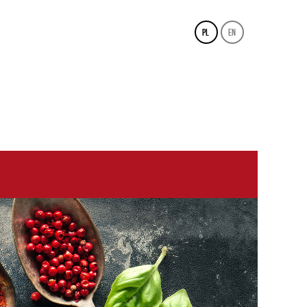
pl
en