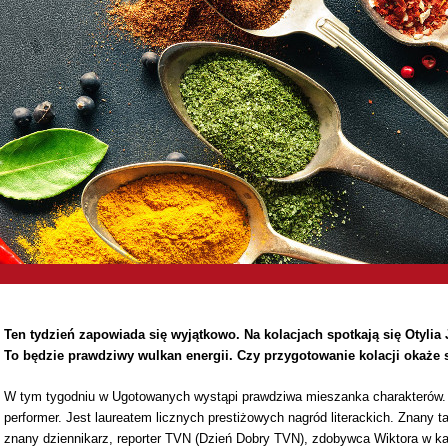
Ten tydzień zapowiada się wyjątkowo. Na kolacjach spotkają się Otylia J
To będzie prawdziwy wulkan energii. Czy przygotowanie kolacji okaże
W tym tygodniu w Ugotowanych wystąpi prawdziwa mieszanka charakterów
performer. Jest laureatem licznych prestiżowych nagród literackich. Znany
znany dziennikarz, reporter TVN (Dzień Dobry TVN), zdobywca Wiktora w kat