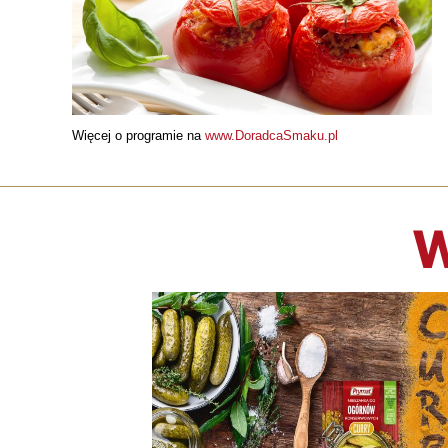
Więcej o programie na
www.DoradcaSmaku.pl
W