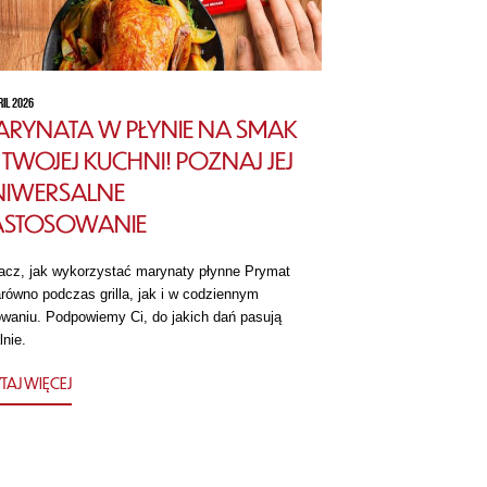
RIL 2026
RYNATA W PŁYNIE NA SMAK
TWOJEJ KUCHNI! POZNAJ JEJ
NIWERSALNE
ASTOSOWANIE
acz, jak wykorzystać marynaty płynne Prymat
równo podczas grilla, jak i w codziennym
owaniu. Podpowiemy Ci, do jakich dań pasują
lnie.
TAJ WIĘCEJ