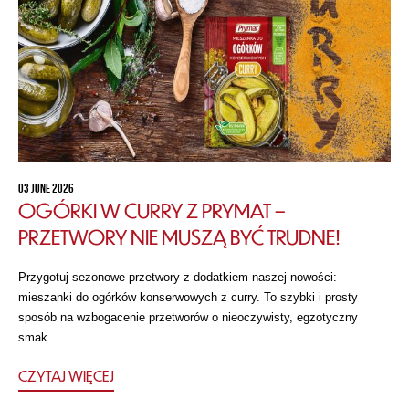
03 JUNE 2026
OGÓRKI W CURRY Z PRYMAT –
PRZETWORY NIE MUSZĄ BYĆ TRUDNE!
Przygotuj sezonowe przetwory z dodatkiem naszej nowości:
mieszanki do ogórków konserwowych z curry. To szybki i prosty
sposób na wzbogacenie przetworów o nieoczywisty, egzotyczny
smak.
CZYTAJ WIĘCEJ