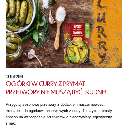
03 JUNE 2026
OGÓRKI W CURRY Z PRYMAT –
PRZETWORY NIE MUSZĄ BYĆ TRUDNE!
Przygotuj sezonowe przetwory z dodatkiem naszej nowości:
mieszanki do ogórków konserwowych z curry. To szybki i prosty
sposób na wzbogacenie przetworów o nieoczywisty, egzotyczny
smak.