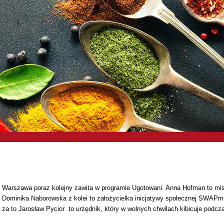
Warszawa poraz kolejny zawita w programie Ugotowani. Anna Hofman to mistrz
Dominika Naborowska z kolei to założycielka inicjatywy społecznej SWAPmn
za to Jarosław Pycior to urzędnik, który w wolnych chwilach kibicuje podc