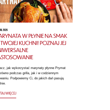
RIL 2026
RYNATA W PŁYNIE NA SMAK
TWOJEJ KUCHNI! POZNAJ JEJ
NIWERSALNE
ASTOSOWANIE
acz, jak wykorzystać marynaty płynne Prymat
równo podczas grilla, jak i w codziennym
owaniu. Podpowiemy Ci, do jakich dań pasują
lnie.
TAJ WIĘCEJ