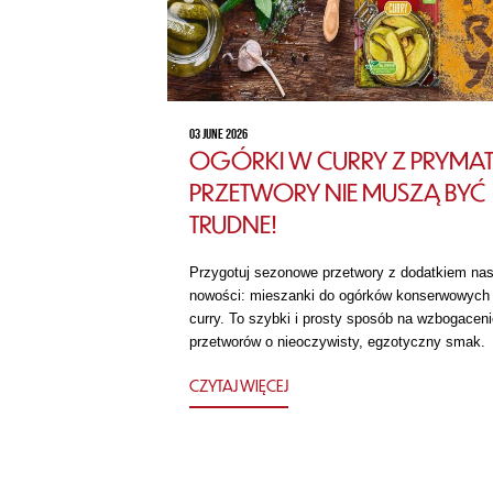
03 JUNE 2026
OGÓRKI W CURRY Z PRYMAT
PRZETWORY NIE MUSZĄ BYĆ
TRUDNE!
Przygotuj sezonowe przetwory z dodatkiem nas
nowości: mieszanki do ogórków konserwowych
curry. To szybki i prosty sposób na wzbogaceni
przetworów o nieoczywisty, egzotyczny smak.
CZYTAJ WIĘCEJ