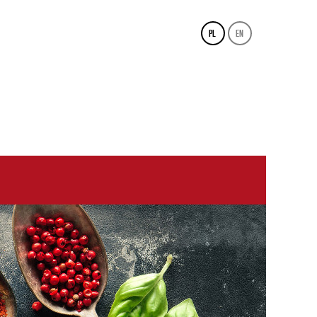
pl
en