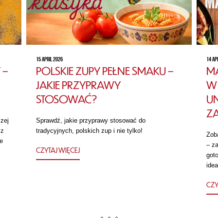
15 APRIL 2026
14 AP
 –
POLSKIE ZUPY PEŁNE SMAKU –
MA
JAKIE PRZYPRAWY
W 
STOSOWAĆ?
U
Z
zej
Sprawdź, jakie przyprawy stosować do
 z
tradycyjnych, polskich zup i nie tylko!
Zob
e
– za
CZYTAJ WIĘCEJ
got
idea
CZY