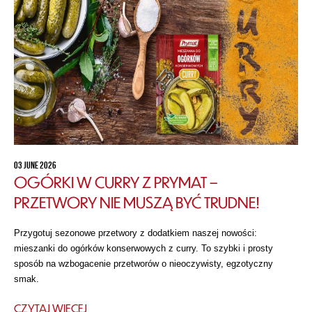
03 JUNE 2026
OGÓRKI W CURRY Z PRYMAT –
PRZETWORY NIE MUSZĄ BYĆ TRUDNE!
Przygotuj sezonowe przetwory z dodatkiem naszej nowości:
mieszanki do ogórków konserwowych z curry. To szybki i prosty
sposób na wzbogacenie przetworów o nieoczywisty, egzotyczny
smak.
CZYTAJ WIĘCEJ