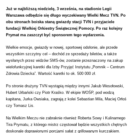
Już w najbliższą niedzielę, 3 września, na stadionie Legii
Warszawa odbędzie się długo wyczekiwany Wielki Mecz TVN. Po
obu stronach boiska staną gwiazdy stacji TVN i przyjaciele
fundacji Wielkiej Orkiestry Świątecznej Pomocy. Po raz kolejny
Prymat ma zaszczyt być sponsorem tego wydarzenia.
Wielkie emocje, gwiazdy w nowej, sportowej odsłonie, ale przede
wszystkim szczytny cel – dochód ze sprzedaży biletów, a także
wysłanych przez widzów SMS-ów, zostanie przeznaczony na zakup
wielofunkcyjnej karetki dla Izby Przyjęć Instytutu „Pomnik – Centrum
Zdrowia Dziecka”. Wartość karetki to ok. 500 000 zł.
Po stronie drużyny TVN wystąpią między innymi Jakub Wesołowski,
Hubert Urbański czy Piotr Kraśko. W ekipie WOŚP, pod wodzą
kapitana, Jurka Owsiaka, zagrają z kolei Sebastian Mila, Maciej Orłoś
czy Tomasz Lis.
Na Wielkim Meczu nie zabraknie również Roberta Sowy i Kulinarnego
Tira Prymatu, z którego mistrz częstował będzie wszystkich chętnych
doskonale doprawionymi porcjami sałat z grillowanym kurczakiem.