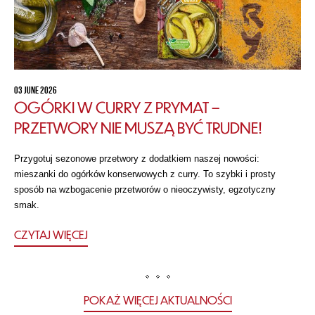
03 JUNE 2026
OGÓRKI W CURRY Z PRYMAT –
PRZETWORY NIE MUSZĄ BYĆ TRUDNE!
Przygotuj sezonowe przetwory z dodatkiem naszej nowości:
mieszanki do ogórków konserwowych z curry. To szybki i prosty
sposób na wzbogacenie przetworów o nieoczywisty, egzotyczny
smak.
CZYTAJ WIĘCEJ
POKAŻ WIĘCEJ AKTUALNOŚCI