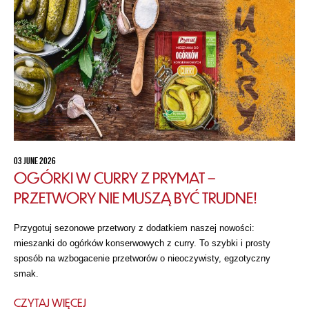
03 JUNE 2026
OGÓRKI W CURRY Z PRYMAT –
PRZETWORY NIE MUSZĄ BYĆ TRUDNE!
Przygotuj sezonowe przetwory z dodatkiem naszej nowości:
mieszanki do ogórków konserwowych z curry. To szybki i prosty
sposób na wzbogacenie przetworów o nieoczywisty, egzotyczny
smak.
CZYTAJ WIĘCEJ