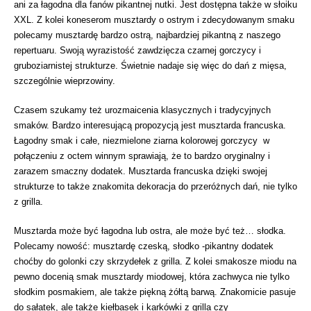
ani za łagodna dla fanów pikantnej nutki. Jest dostępna także w słoiku
XXL. Z kolei koneserom musztardy o ostrym i zdecydowanym smaku
polecamy musztardę bardzo ostrą, najbardziej pikantną z naszego
repertuaru. Swoją wyrazistość zawdzięcza czarnej gorczycy i
gruboziarnistej strukturze. Świetnie nadaje się więc do dań z mięsa,
szczególnie wieprzowiny.
Czasem szukamy też urozmaicenia klasycznych i tradycyjnych
smaków. Bardzo interesującą propozycją jest musztarda francuska.
Łagodny smak i całe, niezmielone ziarna kolorowej gorczycy w
połączeniu z octem winnym sprawiają, że to bardzo oryginalny i
zarazem smaczny dodatek. Musztarda francuska dzięki swojej
strukturze to także znakomita dekoracja do przeróżnych dań, nie tylko
z grilla.
Musztarda może być łagodna lub ostra, ale może być też… słodka.
Polecamy nowość: musztardę czeską, słodko -pikantny dodatek
choćby do golonki czy skrzydełek z grilla. Z kolei smakosze miodu na
pewno docenią smak musztardy miodowej, która zachwyca nie tylko
słodkim posmakiem, ale także piękną żółtą barwą. Znakomicie pasuje
do sałatek, ale także kiełbasek i karkówki z grilla czy