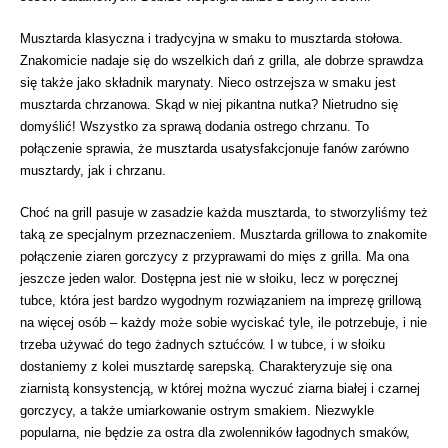
Musztarda klasyczna i tradycyjna w smaku to musztarda stołowa.
Znakomicie nadaje się do wszelkich dań z grilla, ale dobrze sprawdza
się także jako składnik marynaty. Nieco ostrzejsza w smaku jest
musztarda chrzanowa. Skąd w niej pikantna nutka? Nietrudno się
domyślić! Wszystko za sprawą dodania ostrego chrzanu. To
połączenie sprawia, że musztarda usatysfakcjonuje fanów zarówno
musztardy, jak i chrzanu.
Choć na grill pasuje w zasadzie każda musztarda, to stworzyliśmy też
taką ze specjalnym przeznaczeniem. Musztarda grillowa to znakomite
połączenie ziaren gorczycy z przyprawami do mięs z grilla. Ma ona
jeszcze jeden walor. Dostępna jest nie w słoiku, lecz w poręcznej
tubce, która jest bardzo wygodnym rozwiązaniem na imprezę grillową
na więcej osób – każdy może sobie wyciskać tyle, ile potrzebuje, i nie
trzeba używać do tego żadnych sztućców. I w tubce, i w słoiku
dostaniemy z kolei musztardę sarepską. Charakteryzuje się ona
ziarnistą konsystencją, w której można wyczuć ziarna białej i czarnej
gorczycy, a także umiarkowanie ostrym smakiem. Niezwykle
popularna, nie będzie za ostra dla zwolenników łagodnych smaków,