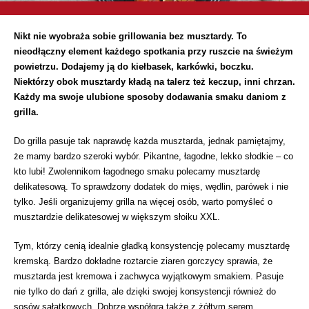
Nikt nie wyobraża sobie grillowania bez musztardy. To
nieodłączny element każdego spotkania przy ruszcie na świeżym
powietrzu. Dodajemy ją do kiełbasek, karkówki, boczku.
Niektórzy obok musztardy kładą na talerz też keczup, inni chrzan.
Każdy ma swoje ulubione sposoby dodawania smaku daniom z
grilla.
Do grilla pasuje tak naprawdę każda musztarda, jednak pamiętajmy,
że mamy bardzo szeroki wybór. Pikantne, łagodne, lekko słodkie – co
kto lubi! Zwolennikom łagodnego smaku polecamy musztardę
delikatesową. To sprawdzony dodatek do mięs, wędlin, parówek i nie
tylko. Jeśli organizujemy grilla na więcej osób, warto pomyśleć o
musztardzie delikatesowej w większym słoiku XXL.
Tym, którzy cenią idealnie gładką konsystencję polecamy musztardę
kremską. Bardzo dokładne roztarcie ziaren gorczycy sprawia, że
musztarda jest kremowa i zachwyca wyjątkowym smakiem. Pasuje
nie tylko do dań z grilla, ale dzięki swojej konsystencji również do
sosów sałatkowych. Dobrze współgra także z żółtym serem.