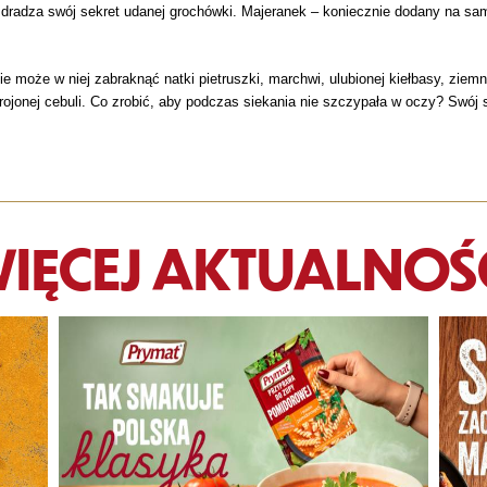
dradza swój sekret udanej grochówki. Majeranek – koniecznie dodany na sam
 może w niej zabraknąć natki pietruszki, marchwi, ulubionej kiełbasy, zie
rojonej cebuli. Co zrobić, aby podczas siekania nie szczypała w oczy? Swój
IĘCEJ AKTUALNOŚ