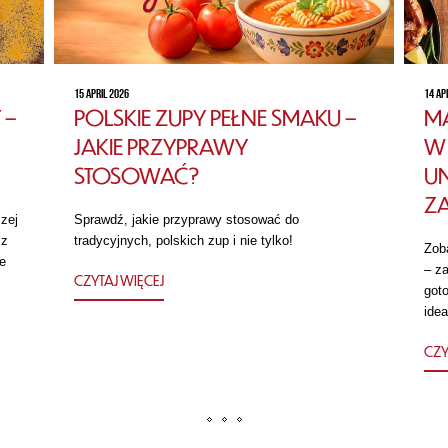
15 APRIL 2026
14 AP
 –
POLSKIE ZUPY PEŁNE SMAKU –
MA
JAKIE PRZYPRAWY
W 
STOSOWAĆ?
U
Z
zej
Sprawdź, jakie przyprawy stosować do
 z
tradycyjnych, polskich zup i nie tylko!
Zob
e
– za
CZYTAJ WIĘCEJ
got
idea
CZY