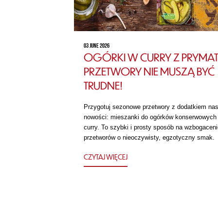
03 JUNE 2026
OGÓRKI W CURRY Z PRYMAT
PRZETWORY NIE MUSZĄ BYĆ
TRUDNE!
Przygotuj sezonowe przetwory z dodatkiem nas
nowości: mieszanki do ogórków konserwowych
curry. To szybki i prosty sposób na wzbogaceni
przetworów o nieoczywisty, egzotyczny smak.
CZYTAJ WIĘCEJ