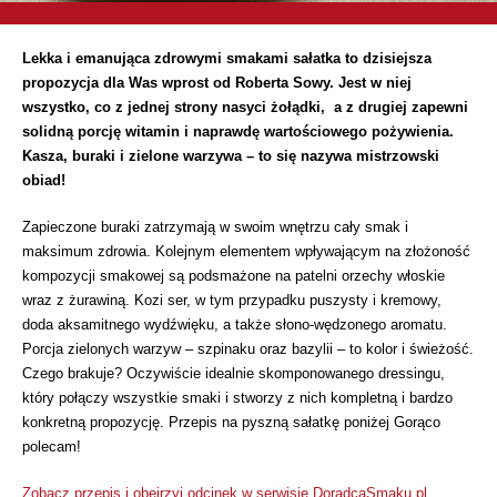
Lekka i emanująca zdrowymi smakami sałatka to dzisiejsza
propozycja dla Was wprost od Roberta Sowy. Jest w niej
wszystko, co z jednej strony nasyci żołądki, a z drugiej zapewni
solidną porcję witamin i naprawdę wartościowego pożywienia.
Kasza, buraki i zielone warzywa – to się nazywa mistrzowski
obiad!
Zapieczone buraki zatrzymają w swoim wnętrzu cały smak i
maksimum zdrowia. Kolejnym elementem wpływającym na złożoność
kompozycji smakowej są podsmażone na patelni orzechy włoskie
wraz z żurawiną. Kozi ser, w tym przypadku puszysty i kremowy,
doda aksamitnego wydźwięku, a także słono-wędzonego aromatu.
Porcja zielonych warzyw – szpinaku oraz bazylii – to kolor i świeżość.
Czego brakuje? Oczywiście idealnie skomponowanego dressingu,
który połączy wszystkie smaki i stworzy z nich kompletną i bardzo
konkretną propozycję. Przepis na pyszną sałatkę poniżej Gorąco
polecam!
Zobacz przepis i obejrzyj odcinek w serwisie DoradcaSmaku.pl