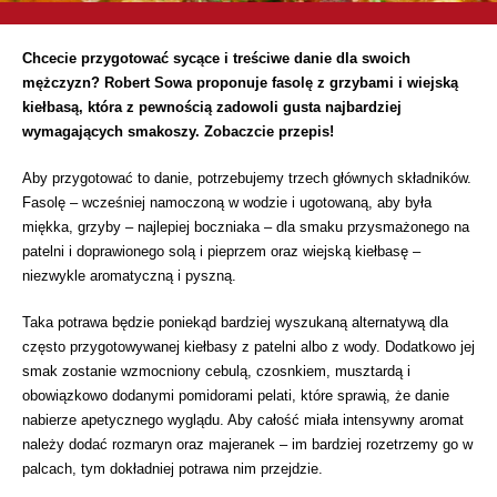
Chcecie przygotować sycące i treściwe danie dla swoich
mężczyzn? Robert Sowa proponuje fasolę z grzybami i wiejską
kiełbasą, która z pewnością zadowoli gusta najbardziej
wymagających smakoszy. Zobaczcie przepis!
Aby przygotować to danie, potrzebujemy trzech głównych składników.
Fasolę – wcześniej namoczoną w wodzie i ugotowaną, aby była
miękka, grzyby – najlepiej boczniaka – dla smaku przysmażonego na
patelni i doprawionego solą i pieprzem oraz wiejską kiełbasę –
niezwykle aromatyczną i pyszną.
Taka potrawa będzie poniekąd bardziej wyszukaną alternatywą dla
często przygotowywanej kiełbasy z patelni albo z wody. Dodatkowo jej
smak zostanie wzmocniony cebulą, czosnkiem, musztardą i
obowiązkowo dodanymi pomidorami pelati, które sprawią, że danie
nabierze apetycznego wyglądu. Aby całość miała intensywny aromat
należy dodać rozmaryn oraz majeranek – im bardziej rozetrzemy go w
palcach, tym dokładniej potrawa nim przejdzie.