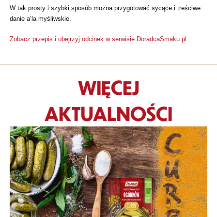
W tak prosty i szybki sposób można przygotować sycące i treściwe
danie a’la myśliwskie.
Zobacz przepis i obejrzyj odcinek w serwisie DoradcaSmaku.pl
WIĘCEJ
AKTUALNOŚCI