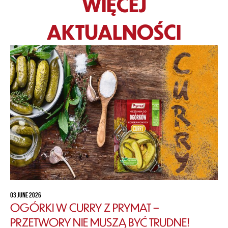
WIĘCEJ
AKTUALNOŚCI
03 JUNE 2026
OGÓRKI W CURRY Z PRYMAT –
PRZETWORY NIE MUSZĄ BYĆ TRUDNE!