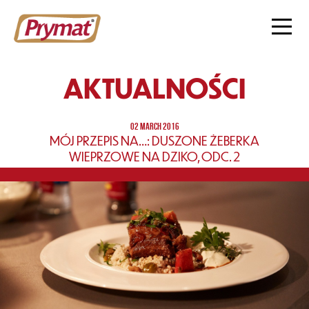
AKTUALNOŚCI
02 MARCH 2016
MÓJ PRZEPIS NA…: DUSZONE ŻEBERKA
WIEPRZOWE NA DZIKO, ODC. 2