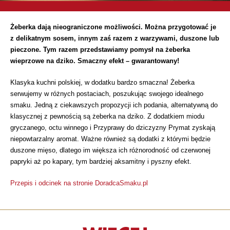
Żeberka dają nieograniczone możliwości. Można przygotować je
z delikatnym sosem, innym zaś razem z warzywami, duszone lub
pieczone. Tym razem przedstawiamy pomysł na żeberka
wieprzowe na dziko. Smaczny efekt – gwarantowany!
Klasyka kuchni polskiej, w dodatku bardzo smaczna! Żeberka
serwujemy w różnych postaciach, poszukując swojego idealnego
smaku. Jedną z ciekawszych propozycji ich podania, alternatywną do
klasycznej z pewnością są żeberka na dziko. Z dodatkiem miodu
gryczanego, octu winnego i Przyprawy do dziczyzny Prymat zyskają
niepowtarzalny aromat. Ważne również są dodatki z którymi będzie
duszone mięso, dlatego im większa ich różnorodność od czerwonej
papryki aż po kapary, tym bardziej aksamitny i pyszny efekt.
Przepis i odcinek na stronie DoradcaSmaku.pl