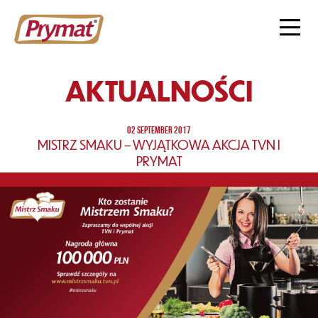
AKTUALNOŚCI
02 SEPTEMBER 2017
MISTRZ SMAKU – WYJĄTKOWA AKCJA TVN I
PRYMAT