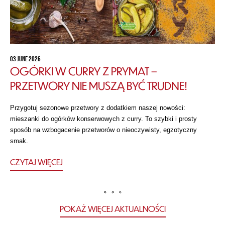
03 JUNE 2026
OGÓRKI W CURRY Z PRYMAT –
PRZETWORY NIE MUSZĄ BYĆ TRUDNE!
Przygotuj sezonowe przetwory z dodatkiem naszej nowości:
mieszanki do ogórków konserwowych z curry. To szybki i prosty
sposób na wzbogacenie przetworów o nieoczywisty, egzotyczny
smak.
CZYTAJ WIĘCEJ
POKAŻ WIĘCEJ AKTUALNOŚCI