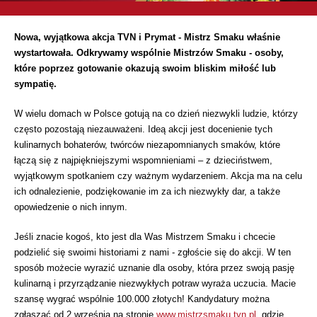
Nowa, wyjątkowa akcja TVN i Prymat - Mistrz Smaku właśnie
wystartowała. Odkrywamy wspólnie Mistrzów Smaku - osoby,
które poprzez gotowanie okazują swoim bliskim miłość lub
sympatię.
W wielu domach w Polsce gotują na co dzień niezwykli ludzie, którzy
często pozostają niezauważeni. Ideą akcji jest docenienie tych
kulinarnych bohaterów, twórców niezapomnianych smaków, które
łączą się z najpiękniejszymi wspomnieniami – z dzieciństwem,
wyjątkowym spotkaniem czy ważnym wydarzeniem. Akcja ma na celu
ich odnalezienie, podziękowanie im za ich niezwykły dar, a także
opowiedzenie o nich innym.
Jeśli znacie kogoś, kto jest dla Was Mistrzem Smaku i chcecie
podzielić się swoimi historiami z nami - zgłoście się do akcji. W ten
sposób możecie wyrazić uznanie dla osoby, która przez swoją pasję
kulinarną i przyrządzanie niezwykłych potraw wyraża uczucia. Macie
szansę wygrać wspólnie 100.000 złotych! Kandydatury można
zgłaszać od 2 września na stronie
www.mistrzsmaku.tvn.pl
, gdzie