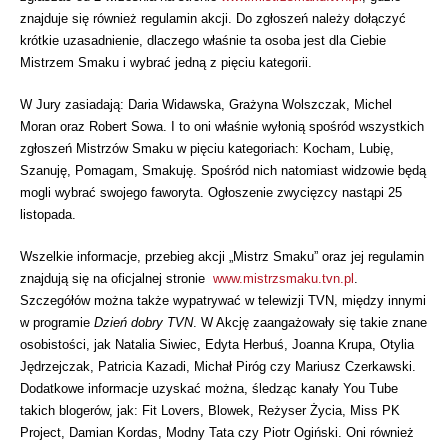
znajduje się również regulamin akcji. Do zgłoszeń należy dołączyć
krótkie uzasadnienie, dlaczego właśnie ta osoba jest dla Ciebie
Mistrzem Smaku i wybrać jedną z pięciu kategorii.
W Jury zasiadają: Daria Widawska, Grażyna Wolszczak, Michel
Moran oraz Robert Sowa. I to oni właśnie wyłonią spośród wszystkich
zgłoszeń Mistrzów Smaku w pięciu kategoriach: Kocham, Lubię,
Szanuję, Pomagam, Smakuję. Spośród nich natomiast widzowie będą
mogli wybrać swojego faworyta. Ogłoszenie zwycięzcy nastąpi 25
listopada.
Wszelkie informacje, przebieg akcji „Mistrz Smaku” oraz jej regulamin
znajdują się na oficjalnej stronie
www.mistrzsmaku.tvn.pl
.
Szczegółów można także wypatrywać w telewizji TVN, między innymi
w programie
Dzień dobry TVN
. W Akcję zaangażowały się takie znane
osobistości, jak Natalia Siwiec, Edyta Herbuś, Joanna Krupa, Otylia
Jędrzejczak, Patricia Kazadi, Michał Piróg czy Mariusz Czerkawski.
Dodatkowe informacje uzyskać można, śledząc kanały You Tube
takich blogerów, jak: Fit Lovers, Blowek, Reżyser Życia, Miss PK
Project, Damian Kordas, Modny Tata czy Piotr Ogiński. Oni również